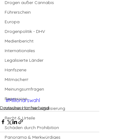
Drogen außer Cannabis
Führerschein
Europa
Drogenpolitik - DHV
Medienbericht
Internationales
Legalisierte Länder
Hanfszene
Mitmachen!
Meinungsumfragen
Repression
#Millionärswahl
Deutscher Hanfverband
Stimmen für die Legalisierung
Recht & Urteile
Schäden durch Prohibition
Panorama & Merkwürdiges