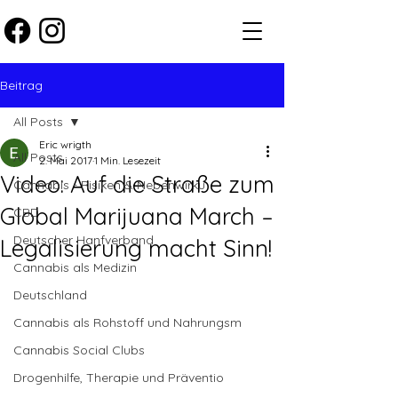
Beitrag
All Posts
Eric wrigth
All Posts
2. Mai 2017
1 Min. Lesezeit
Video: Auf die Straße zum
Cannabis - Risiken & Nebenwirku
Global Marijuana March –
CBD
Deutscher Hanfverband
Legalisierung macht Sinn!
Cannabis als Medizin
Deutschland
Cannabis als Rohstoff und Nahrungsm
Cannabis Social Clubs
Drogenhilfe, Therapie und Präventio