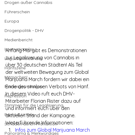
Drogen außer Cannabis
Führerschein
Europa
Drogenpolitik - DHV
Medienbericht
Internationales
Anfang Mai gibt es Demonstrationen 
zur Legalisierung von Cannabis in 
Legalisierte Länder
über 30 deutschen Städten! Als Teil 
Hanfszene
der weltweiten Bewegung zum Global 
Mitmachen!
Marijuana March fordern wir dabei ein 
Ende des sinnlosen Verbots von Hanf. 
Meinungsumfragen
In diesem Video ruft euch DHV-
Repression
Mitarbeiter Florian Rister dazu auf 
Stimmen für die Legalisierung
und informiert euch über den 
Recht & Urteile
aktuellen Stand der Kampagne.
Weiterführende Informationen:
Schäden durch Prohibition
Infos zum Global Marijuana March 
Panorama & Merkwürdiges