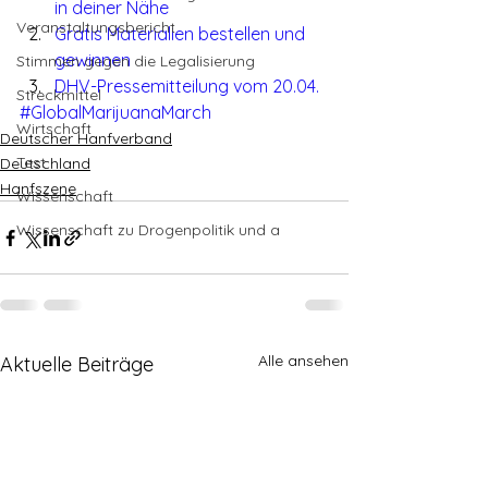
in deiner Nähe
Veranstaltungsbericht
Gratis Materialien bestellen und 
gewinnen
Stimmen gegen die Legalisierung
DHV-Pressemitteilung vom 20.04.
Streckmittel
#GlobalMarijuanaMarch
Wirtschaft
Deutscher Hanfverband
Test
Deutschland
Hanfszene
Wissenschaft
Wissenschaft zu Drogenpolitik und a
Alle ansehen
Aktuelle Beiträge