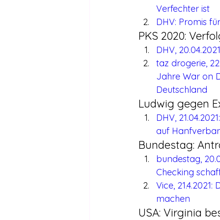
Verfechter ist
DHV: Promis für
PKS 2020: Verfo
DHV, 20.04.202
taz drogerie, 22
Jahre War on Dr
Deutschland
Ludwig gegen E
DHV, 21.04.2021
auf Hanfverba
Bundestag: Antr
bundestag, 20.0
Checking schaf
Vice, 21.4.2021
machen
USA: Virginia be