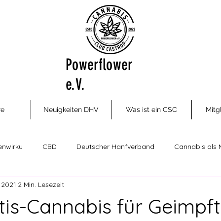
Powerflower
e.V.
re
Neuigkeiten DHV
Was ist ein CSC
Mitg
enwirku
CBD
Deutscher Hanfverband
Cannabis als 
. 2021
2 Min. Lesezeit
ungsm
Cannabis Social Clubs
Drogenhilfe, Therapie und P
tis-Cannabis für Geimpft