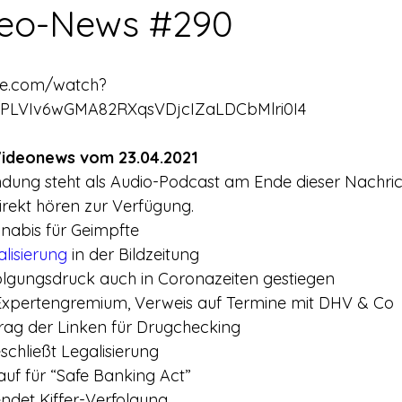
rerschein
Europa
Drogenpolitik - DHV
Medienbericht
eo-News #290
ne
Mitmachen!
Meinungsumfragen
Repression
be.com/watch?
PLVIv6wGMA82RXqsVDjcIZaLDCbMlri0I4
h Prohibition
Panorama & Merkwürdiges
Veranstaltungs
ideonews vom 23.04.2021
ndung steht als Audio-Podcast am Ende dieser Nachri
rekt hören zur Verfügung.
Streckmittel
Wirtschaft
Test
Wissenschaft
nabis für Geimpfte
lisierung
 in der Bildzeitung
olgungsdruck auch in Coronazeiten gestiegen
d a
xpertengremium, Verweis auf Termine mit DHV & Co
rag der Linken für Drugchecking
schließt Legalisierung
uf für “Safe Banking Act”
ndet Kiffer-Verfolgung