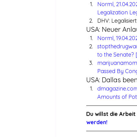
Norml, 21.04.20
Legalization Leg
DHV: Legalisier
USA: Neuer Anlau
Norml, 19.04.2
stopthedrugwar.
to the Senate?
marijuanamoment
Passed By Cong
USA: Dallas bee
dmagazine.com, 
Amounts of Pot
Du willst die Arbe
werden!