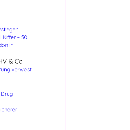
estiegen
 Kiffer – 50 
ion in 
HV & Co
rung verweist 
r Drug-
icherer 