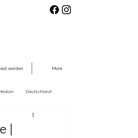
lied werden
More
Medizin
Deutschland
räventio
e |