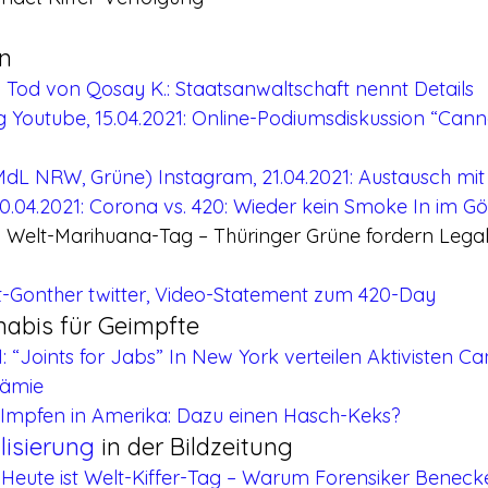
n
: Tod von Qosay K.: Staatsanwaltschaft nennt Details
outube, 15.04.2021: Online-Podiumsdiskussion “Cannab
MdL NRW, Grüne) Instagram, 21.04.2021: Austausch mi
.04.2021: Corona vs. 420: Wieder kein Smoke In im Gör
: Welt-Marihuana-Tag – Thüringer Grüne fordern Legal
t-Gonther twitter, Video-Statement zum 420-Day
nabis für Geimpfte
1: “Joints for Jabs” In New York verteilen Aktivisten Ca
ämie
: Impfen in Amerika: Dazu einen Hasch-Keks?
isierung
 in der Bildzeitung
1: Heute ist Welt-Kiffer-Tag – Warum Forensiker Benec