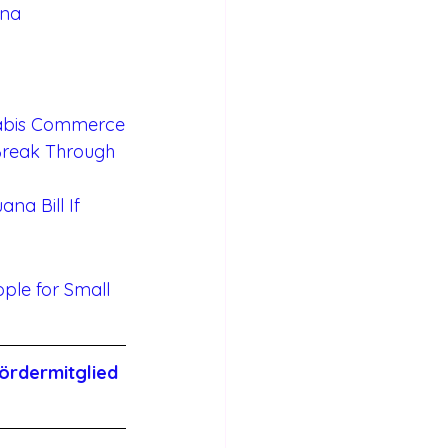
ana 
nnabis Commerce
 Break Through 
a Bill If 
ple for Small 
ördermitglied 