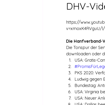
Drogen außer Cannabis
Füh
DHV-Vid
Legalisierte Länder
Hanfsze
https://www.youtu
v=xmoxK4RVguU/l/
Recht & Urteile
Schäden durc
Die Hanfverband-V
Die Tonspur der Se
downloaden oder di
Stimmen gegen die Legalisierung
USA: Gratis-Can
#PromisFürLega
PKS 2020: Verf
Wissenschaft zu Drogenpolitik un
Ludwig gegen E
Bundestag: Ant
USA: Virginia be
USA: Neuer Anla
USA: Dallas bee