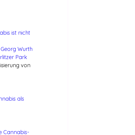
is ist nicht 
t Georg Wurth
litzer Park
isierung von 
nnabis als 
ke Cannabis-