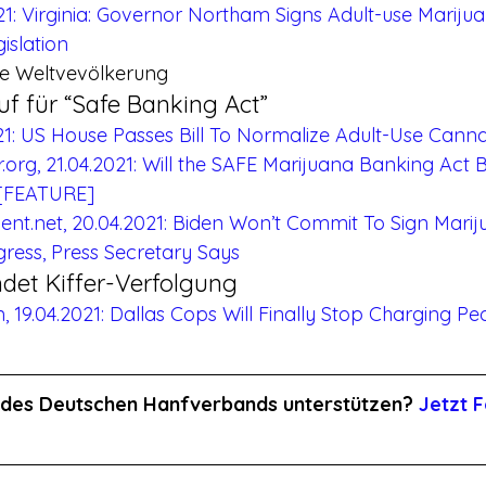
21: Virginia: Governor Northam Signs Adult-use Mariju
islation
te Weltvevölkerung
f für “Safe Banking Act”
021: US House Passes Bill To Normalize Adult-Use Ca
org, 21.04.2021: Will the SAFE Marijuana Banking Act
 [FEATURE]
.net, 20.04.2021: Biden Won’t Commit To Sign Marijuan
ress, Press Secretary Says
ndet Kiffer-Verfolgung
19.04.2021: Dallas Cops Will Finally Stop Charging Peo
it des Deutschen Hanfverbands unterstützen? 
Jetzt F