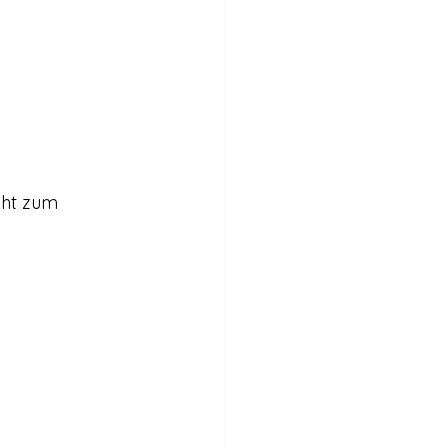
Internationales
Stimmen für die Legalisierung
bericht
cht zum 