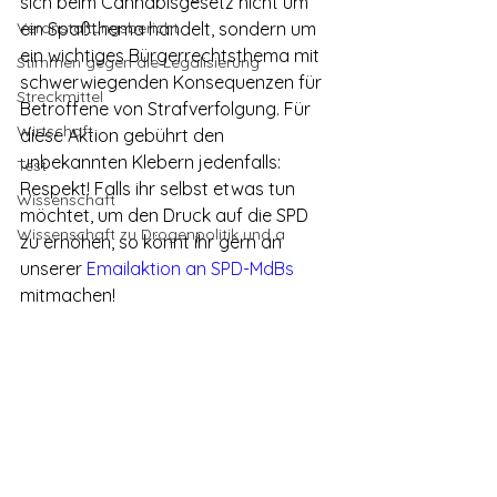
sich beim Cannabisgesetz nicht um 
Veranstaltungsbericht
ein Spaßthema handelt, sondern um 
ein wichtiges Bürgerrechtsthema mit 
Stimmen gegen die Legalisierung
schwerwiegenden Konsequenzen für 
Streckmittel
Betroffene von Strafverfolgung. Für 
Wirtschaft
diese Aktion gebührt den 
unbekannten Klebern jedenfalls: 
Test
Respekt! Falls ihr selbst etwas tun 
Wissenschaft
möchtet, um den Druck auf die SPD 
Wissenschaft zu Drogenpolitik und a
zu erhöhen, so könnt ihr gern an 
unserer 
Emailaktion an SPD-MdBs
mitmachen!  