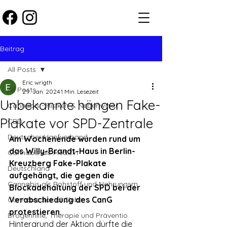
Beitrag
All Posts
Eric wrigth
All Posts
29. Jan. 2024
1 Min. Lesezeit
Unbekannte hängen Fake-
Cannabis - Risiken & Nebenwirku
Plakate vor SPD-Zentrale
CBD
Deutscher Hanfverband
Am Wochenende wurden rund um 
das Willy-Brandt-Haus in Berlin-
Cannabis als Medizin
Kreuzberg Fake-Plakate 
Deutschland
aufgehängt, die gegen die 
Cannabis als Rohstoff und Nahrungsm
Blockadehaltung der SPD bei der 
Verabschiedung des CanG 
Cannabis Social Clubs
protestieren. 
Drogenhilfe, Therapie und Präventio
Hintergrund der Aktion dürfte die 