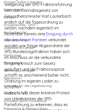
Drogen außer Cannabis
Weigerung der SPD-Fraktionsführung 
Führerschein
sein, das Cannabisgesetz von 
Gesundheitsminister Karl Lauterbach 
Europa
endlich auf die Tagesordnung zu 
Drogenpolitik - DHV
setzen, nachdem eigentlich im 
Medienbericht
November bereits eine 
Einigung durch 
alle drei Ampel-Parteien
 verkündet 
Internationales
worden war. Einige Abgeordnete der 
Legalisierte Länder
SPD-Bundestagsfraktion haben sich 
Hanfszene
im Anschluss an die verkündete 
Mitmachen!
Einigung kritisch zum Gesetz 
geäußert und die Fraktionsspitze 
Meinungsumfragen
schafft es anscheinend bisher nicht, 
Repression
Ordnung im eigenen Laden zu 
Stimmen für die Legalisierung
schaffen. 
Vielleicht hilft dieser kreative Protest 
Recht & Urteile
von Unbekannten der SPD-
Schäden durch Prohibition
Parteiführung zu erkennen, dass es 
Panorama & Merkwürdiges