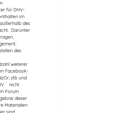
Internationales
n 
ter für DHV-
enthalten im 
Stimmen für die Legalisierung
 außerhalb des 
acht.  Darunter 
ragen, 
bericht
gement, 
tellen des 
zahl weiterer 
hen Facebook-
Or, stb und    
    nicht 
 im Forum 
gebnis dieser 
e Materialien 
er sind   