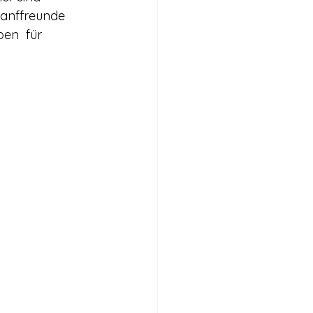
Hanffreunde  
en  für 