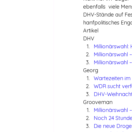
ebenfalls  viele Me
DHV-Stände auf Fest
hanfpolitisches En
Artikel
DHV
Millionärswahl:
Millionärswahl 
Millionärswahl
Georg
Wartezeiten i
WDR sucht ver
DHV-Weihnachts
Grooveman
Millionärswahl 
Noch 24 Stunde
Die neue Droge