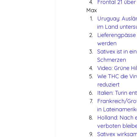
Frontal 21 über
Max
Uruguay: Auslä
im Land unters
Lieferengpässe
werden
Sativex ist in 
Schmerzen
Video: Grüne Hi
Wie THC die Viru
reduziert
Italien: Turin e
Frankreich/Gro
in Lateinameri
Holland: Nach e
verboten bleibe
Sativex wirksa