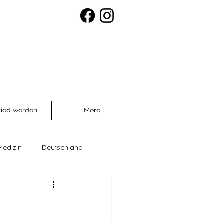
lied werden
More
Medizin
Deutschland
räventio