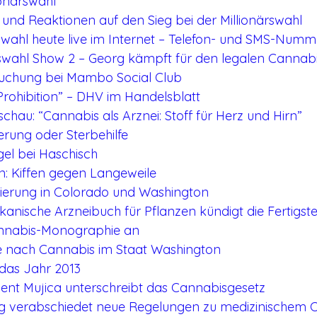
ionärswahl
und Reaktionen auf den Sieg bei der Millionärswahl
rswahl heute live im Internet – Telefon- und SMS-Numm
ärswahl Show 2 – Georg kämpft für den legalen Canna
suchung bei Mambo Social Club
rohibition” – DHV im Handelsblatt
au: “Cannabis als Arznei: Stoff für Herz und Hirn”
ierung oder Sterbehilfe
l bei Haschisch
: Kiffen gegen Langeweile
isierung in Colorado und Washington
anische Arzneibuch für Pflanzen kündigt die Fertigstel
annabis-Monographie an
 nach Cannabis im Staat Washington
 das Jahr 2013
dent Mujica unterschreibt das Cannabisgesetz
ung verabschiedet neue Regelungen zu medizinischem 