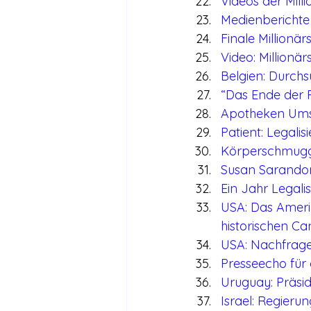
Videos der Mill
Medienberichte 
Finale Millionä
Video: Million
Belgien: Durch
“Das Ende der P
Apotheken Umsch
Patient: Legalis
Körperschmugge
Susan Sarandon
Ein Jahr Legal
USA: Das Amerik
historischen C
USA: Nachfrage
Presseecho für
Uruguay: Präsi
Israel: Regier