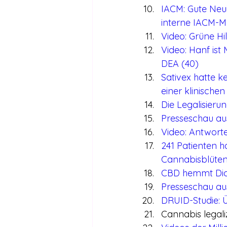
IACM: Gute Neui
interne IACM-Ma
Video: Grüne Hi
Video: Hanf ist
DEA (40)
Sativex hatte k
einer klinischen
Die Legalisieru
Presseschau au
Video: Antworte
241 Patienten 
Cannabisblüten
CBD hemmt Di
Presseschau au
DRUID-Studie: 
Cannabis legali