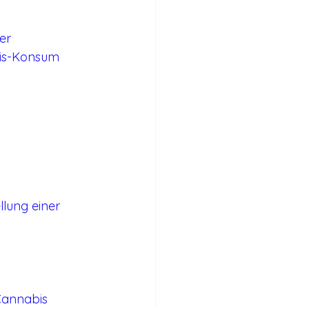
er
bis-Konsum
lung einer 
Cannabis