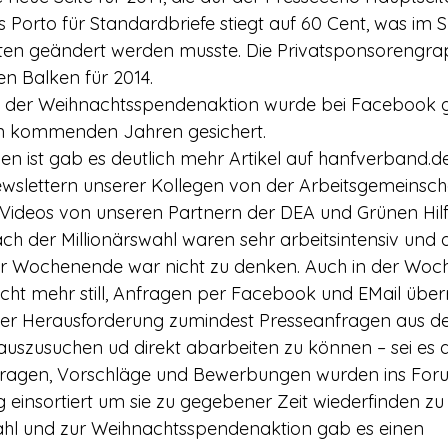
Porto für Standardbriefe stiegt auf 60 Cent, was im S
xten geändert werden musste. Die Privatsponsorengra
en Balken für 2014.
 der Weihnachtsspendenaktion wurde bei Facebook g
den kommenden Jahren gesichert.
n ist gab es deutlich mehr Artikel auf hanfverband.d
wslettern unserer Kollegen von der Arbeitsgemeinsch
d Videos von unseren Partnern der DEA und Grünen Hilf
ch der Millionärswahl waren sehr arbeitsintensiv und 
r Wochenende war nicht zu denken. Auch in der Woc
icht mehr still, Anfragen per Facebook und EMail überr
ner Herausforderung zumindest Presseanfragen aus d
uszusuchen ud direkt abarbeiten zu können – sei es 
nfragen, Vorschläge und Bewerbungen wurden ins Foru
 einsortiert um sie zu gegebener Zeit wiederfinden zu
wahl und zur Weihnachtsspendenaktion gab es einen 