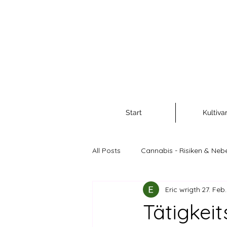
Start
Kultiva
All Posts
Cannabis - Risiken & Neb
Eric wrigth
27. Feb
Cannabis als Rohstoff und Nahr
Tätigkei