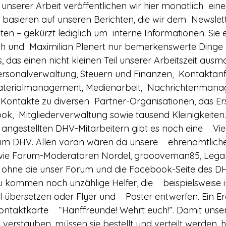
rerschein
Europa
Drogenpolitik - DHV
Medienbericht
nserer Arbeit veröffentlichen wir hier monatlich  eine
ie basieren auf unseren Berichten, die wir dem  Newslet
lten – gekürzt lediglich um  interne Informationen. Sie 
ne
Mitmachen!
Meinungsumfragen
Repression
th und  Maximilian Plenert nur bemerkenswerte Dinge
 das einen nicht kleinen Teil unserer Arbeitszeit ausm
Personalverwaltung, Steuern und Finanzen,  Kontaktanf
h Prohibition
Panorama & Merkwürdiges
Veranstaltungs
aterialmanagement, Medienarbeit,  Nachrichtenmana
 Kontakte zu diversen  Partner-Organisationen, das Ers
ok,  Mitgliederverwaltung sowie tausend Kleinigkeiten.
Streckmittel
Wirtschaft
Test
Wissenschaft
angestellten DHV-Mitarbeitern gibt es noch eine    Viel
im DHV. Allen voran wären da unsere    ehrenamtlic
wie Forum-Moderatoren Nordel, groooveman85, Legaliz
d a
ohne die unser Forum und die Facebook-Seite des DHV
kommen noch unzählige Helfer, die    beispielsweise
el übersetzen oder Flyer und    Poster entwerfen. Ein Er
ontaktkarte    “Hanffreunde! Wehrt euch!”. Damit unser
 verstauben, müssen sie bestellt und verteilt werden, hi