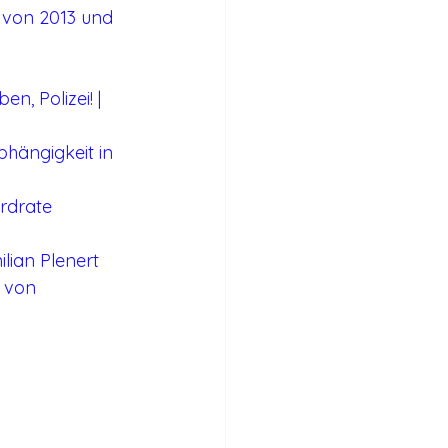
 von 2013 und 
n, Polizei! | 
bhängigkeit in 
ordrate
lian Plenert
 von 