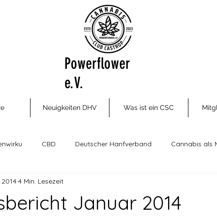
Powerflower
e.V.
re
Neuigkeiten DHV
Was ist ein CSC
Mitg
enwirku
CBD
Deutscher Hanfverband
Cannabis als 
. 2014
4 Min. Lesezeit
ungsm
Cannabis Social Clubs
Drogenhilfe, Therapie und P
tsbericht Januar 2014