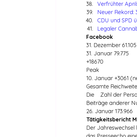
Verfrühter Apri
Neuer Rekord: 
CDU und SPD ü
Legaler Cannab
Facebook
31. Dezember 61.105
31. Januar 79.775
+18670
Peak
10. Januar +3061 (n
Gesamte Reichweit
Die    Zahl der Perso
Beiträge anderer Nu
26. Januar 173.966
Tätigkeitsbericht 
Der Jahreswechsel b
das Presseecho eine 