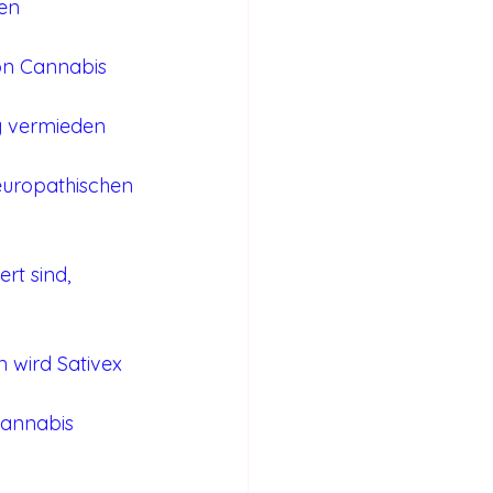
ren
on Cannabis 
g vermieden 
neuropathischen 
rt sind, 
 wird Sativex 
Cannabis 