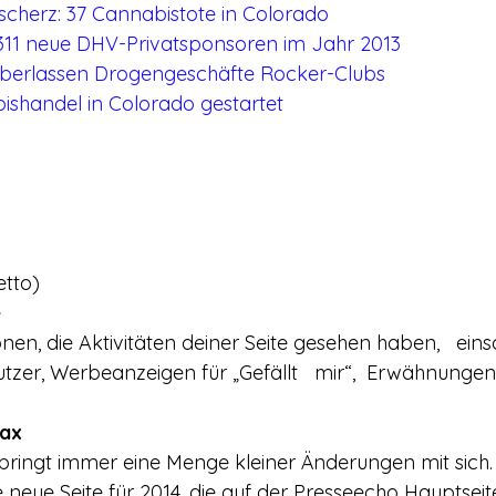
lscherz: 37 Cannabistote in Colorado
311 neue DHV-Privatsponsoren im Jahr 2013
berlassen Drogengeschäfte Rocker-Clubs
ishandel in Colorado gestartet
etto)
e
nen, die Aktivitäten deiner Seite gesehen haben,   einsc
tzer, Werbeanzeigen für „Gefällt   mir“,  Erwähnunge
Max
ringt immer eine Menge kleiner Änderungen mit sich.
neue Seite für 2014, die auf der Presseecho Hauptseite