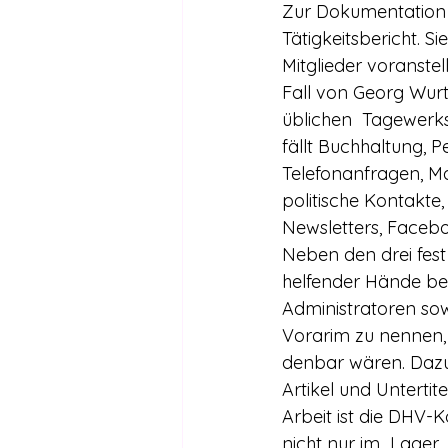
Drogen außer Cannabis
Füh
Zur Dokumentation u
Tätigkeitsbericht. S
Mitglieder voranstel
Legalisierte Länder
Hanfsze
Fall von Georg Wur
üblichen  Tagewerks,
fällt Buchhaltung, 
Recht & Urteile
Schäden durc
Telefonanfragen, M
politische Kontakte,
Newsletters, Facebo
Stimmen gegen die Legalisierung
Neben den drei fest 
helfender Hände be
Administratoren so
Wissenschaft zu Drogenpolitik un
Vorarim zu nennen, 
denbar wären. Dazu 
Artikel und Untertit
Arbeit ist die DHV-K
nicht nur im  Lager  