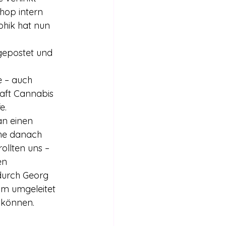
hop intern 
phik hat nun 
epostet und 
e – auch 
aft Cannabis 
e.
an einen 
he danach 
ollten uns – 
en 
durch Georg 
m umgeleitet 
 können.