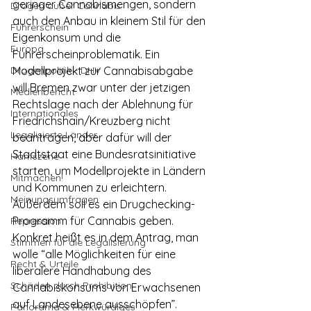
geringer Cannabismengen, sondern 
Drogen außer Cannabis
auch den Anbau in kleinem Stil für den 
Führerschein
Eigenkonsum und die 
Europa
Führerscheinproblematik. Ein 
Drogenpolitik - DHV
Modellprojekt zur Cannabisabgabe 
will Bremen zwar unter der jetzigen 
Medienbericht
Rechtslage nach der Ablehnung für 
Internationales
Friedrichshain/Kreuzberg nicht 
Legalisierte Länder
beantragen, aber dafür will der 
Stadtstaat eine Bundesratsinitiative 
Hanfszene
starten, um Modellprojekte in Ländern 
Mitmachen!
und Kommunen zu erleichtern. 
Meinungsumfragen
Außerdem soll es ein Drugchecking-
Programm für Cannabis geben.
Repression
Konkret heißt es in dem Antrag, man 
Stimmen für die Legalisierung
wolle “alle Möglichkeiten für eine 
Recht & Urteile
liberalere Handhabung des 
Schäden durch Prohibition
Cannabiskonsums von Erwachsenen 
auf Landesebene ausschöpfen”. 
Panorama & Merkwürdiges