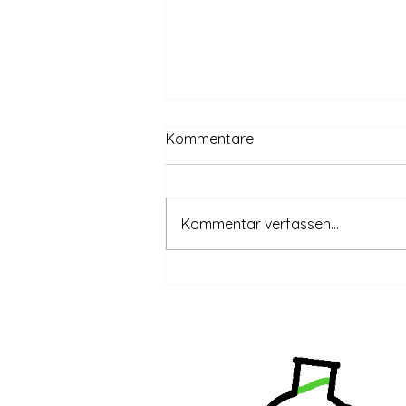
Kommentare
Kommentar verfassen...
CanG safe – THC-Grenzwert
coming | DHV-Video-News
#415