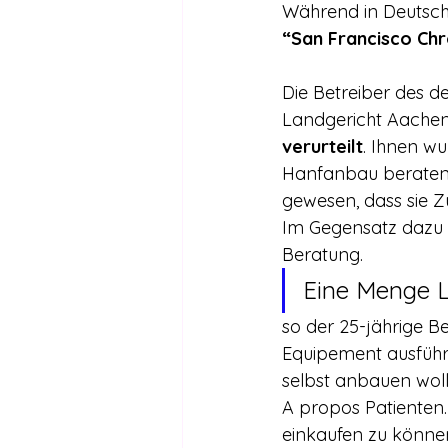
Drogen außer Cannabis
Füh
Während in Deutschl
“San Francisco Chr
Legalisierte Länder
Hanfsze
Die Betreiber des 
Landgericht Aachen
verurteilt
. Ihnen w
Recht & Urteile
Schäden durc
Hanfanbau beraten u
gewesen, dass sie Z
Im Gegensatz dazu 
Stimmen gegen die Legalisierung
Beratung.
Eine Menge 
so der 25-jährige B
Wissenschaft zu Drogenpolitik un
Equipement ausführl
selbst anbauen woll
A propos Patienten
einkaufen zu können.