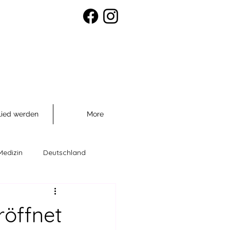
lied werden
More
Medizin
Deutschland
räventio
röffnet