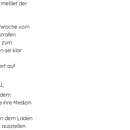
Internationales
 meldet der 
Stimmen für die Legalisierung
e Woche vom 
trafen 
n zum 
bericht
 sei klar 
rt auf 
u,
 dem 
 ihre Medizin 
in dem Laden 
 ausstellen 