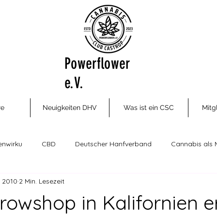
Powerflower
e.V.
re
Neuigkeiten DHV
Was ist ein CSC
Mitg
enwirku
CBD
Deutscher Hanfverband
Cannabis als 
. 2010
2 Min. Lesezeit
ungsm
Cannabis Social Clubs
Drogenhilfe, Therapie und P
rowshop in Kalifornien e