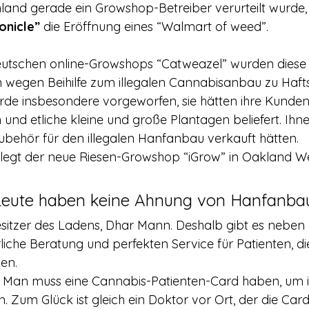
rerschein
Europa
Drogenpolitik - DHV
Medienbericht
and gerade ein Growshop-Betreiber verurteilt wurde,
onicle”
 die Eröffnung eines “Walmart of weed”.
ne
Mitmachen!
Meinungsumfragen
Repression
deutschen online-Growshops “Catweazel” wurden dies
 wegen Beihilfe zum illegalen Cannabisanbau zu Hafts
urde insbesondere vorgeworfen, sie hätten ihre Kunde
h Prohibition
Panorama & Merkwürdiges
Veranstaltungs
nd etliche kleine und große Plantagen beliefert. Ihnen
ubehör für den illegalen Hanfanbau verkauft hätten.
legt der neue Riesen-Growshop “iGrow” in Oakland We
Streckmittel
Wirtschaft
Test
Wissenschaft
Leute haben keine Ahnung von Hanfanba
esitzer des Ladens, Dhar Mann. Deshalb gibt es neben
d a
iche Beratung und perfekten Service für Patienten, die
en.
. Man muss eine Cannabis-Patienten-Card haben, um 
 Zum Glück ist gleich ein Doktor vor Ort, der die Card