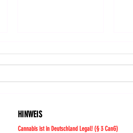
Feiertag: CanG im Bundesrat
Hanf
bestätigt! | DHV-Video-News
Ents
#414
HINWEIS
Cannabis ist in Deutschland Legal! (§ 3 CanG)