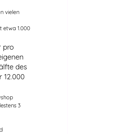
n vielen 
 etwa 1.000 
r pro 
eigenen 
älfte des 
r 12.000 
wshop 
estens 3 
nd