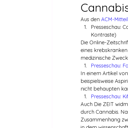
Drogen außer Cannabis
Füh
Cannabis
Aus den 
ACM-Mittei
Legalisierte Länder
Hanfsze
Presseschau: C
Kontraste)
Die Online-Zeitschri
Recht & Urteile
Schäden durc
eines krebskranken 
medizinische Zweck
Presseschau: Fo
Stimmen gegen die Legalisierung
In einem Artikel vo
beispielsweise Aspir
nicht behaupten ka
Wissenschaft zu Drogenpolitik un
Presseschau: Ki
Auch Die ZEIT widme
durch Cannabis. Nac
Zusammenhang zwisch
in dem wissenschaft