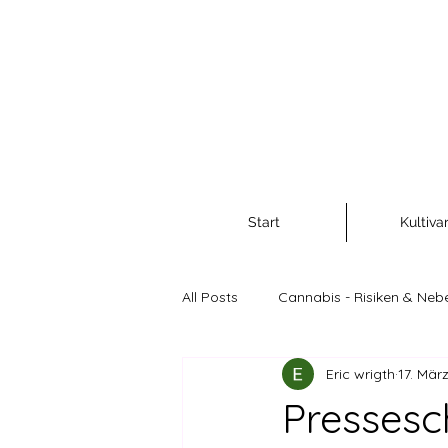
Start
Kultiva
All Posts
Cannabis - Risiken & Neb
Eric wrigth
17. Mär
Cannabis als Rohstoff und Nahr
Pressesc