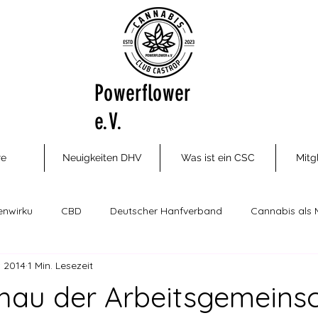
Powerflower
e.V.
re
Neuigkeiten DHV
Was ist ein CSC
Mitg
enwirku
CBD
Deutscher Hanfverband
Cannabis als 
z 2014
1 Min. Lesezeit
ungsm
Cannabis Social Clubs
Drogenhilfe, Therapie und P
hau der Arbeitsgemeins