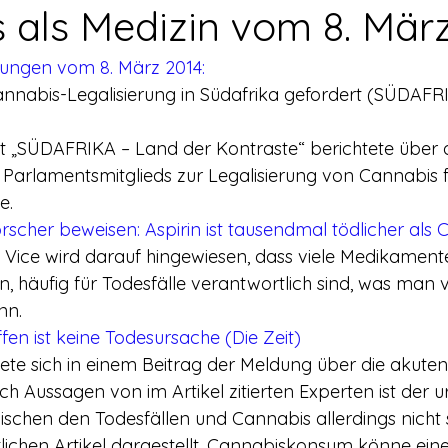
rerschein
Europa
Drogenpolitik - DHV
Medienbericht
 als Medizin vom 8. Mär
lungen vom 8. März 2014:
ne
Mitmachen!
Meinungsumfragen
Repression
annabis-Legalisierung in Südafrika gefordert (SÜDAFR
ft „SÜDAFRIKA – Land der Kontraste“ berichtete über die
h Prohibition
Panorama & Merkwürdiges
Veranstaltungs
Parlamentsmitglieds zur Legalisierung von Cannabis f
e.
rscher beweisen: Aspirin ist tausendmal tödlicher als 
Streckmittel
Wirtschaft
Test
Wissenschaft
n Vice wird darauf hingewiesen, dass viele Medikamente
in, häufig für Todesfälle verantwortlich sind, was man
nn.
d a
ffen ist keine Todesursache (Die Zeit)
te sich in einem Beitrag der Meldung über die akuten
h Aussagen von im Artikel zitierten Experten ist der u
en den Todesfällen und Cannabis allerdings nicht so
lichen Artikel dargestellt. Cannabiskonsum könne eine