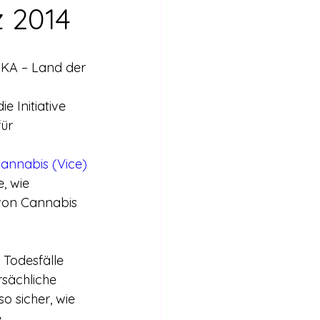
Internationales
z 2014
Stimmen für die Legalisierung
IKA – Land der 
 Initiative 
bericht
ür 
Cannabis (Vice)
, wie 
 von Cannabis 
 Todesfälle 
rsächliche 
 sicher, wie 
 