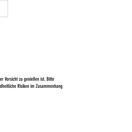
ngenheitsantrag gegen
ter Müller gescheitert
r Vorsicht zu genießen ist. Bitte
ndheitliche Risiken im Zusammenhang