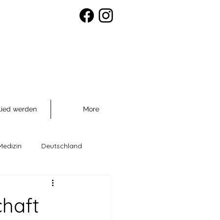
lied werden
More
Medizin
Deutschland
räventio
chaft