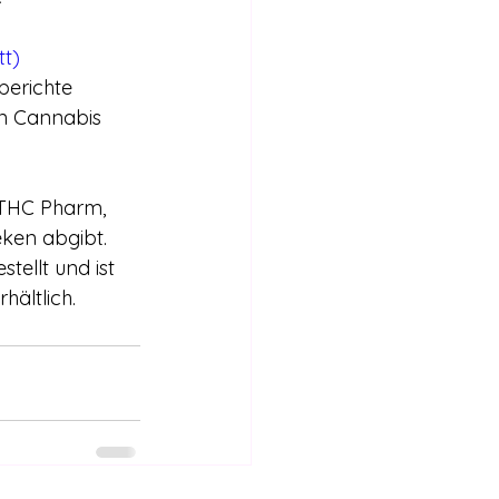
tt)
berichte 
en Cannabis 
 THC Pharm, 
ken abgibt. 
ellt und ist 
ältlich.