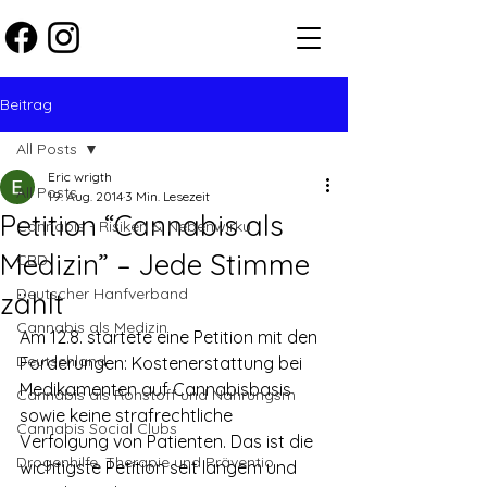
Beitrag
All Posts
Eric wrigth
All Posts
19. Aug. 2014
3 Min. Lesezeit
Petition “Cannabis als
Cannabis - Risiken & Nebenwirku
Medizin” – Jede Stimme
CBD
Deutscher Hanfverband
zählt
Cannabis als Medizin
Am 12.8. startete eine Petition mit den 
Deutschland
Forderungen: Kostenerstattung bei 
Medikamenten auf Cannabisbasis 
Cannabis als Rohstoff und Nahrungsm
sowie keine strafrechtliche 
Cannabis Social Clubs
Verfolgung von Patienten. Das ist die 
Drogenhilfe, Therapie und Präventio
wichtigste Petition seit langem und 