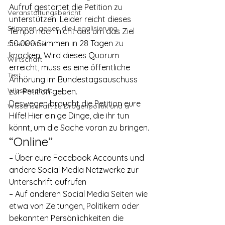
Aufruf gestartet die Petition zu 
Veranstaltungsbericht
unterstützen. Leider reicht dieses 
Stimmen gegen die Legalisierung
Tempo noch nicht aus um das Ziel 
50.000 Stimmen in 28 Tagen zu 
Streckmittel
knacken. Wird dieses Quorum 
Wirtschaft
erreicht, muss es eine öffentliche 
Test
Anhörung im Bundestagsauschuss 
Wissenschaft
zur Petition geben.
Deswegen braucht die Petition eure 
Wissenschaft zu Drogenpolitik und a
Hilfe! Hier einige Dinge, die ihr tun 
könnt, um die Sache voran zu bringen.
“Online”
– Über eure Facebook Accounts und 
andere Social Media Netzwerke zur 
Unterschrift aufrufen
– Auf anderen Social Media Seiten wie 
etwa von Zeitungen, Politikern oder 
bekannten Persönlichkeiten die 