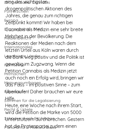
eine der wichtigsten 
Drogen außer Cannabis
drogenpolitischen Aktionen des 
Führerschein
Jahres, die genau zum richtigen 
Europa
Zeitpunkt kommt! Wir haben bei 
Drogenpolitik - DHV
Cannabis als Medizin eine sehr breite 
Mehrheit in der Bevölkerung. Die 
Medienbericht
Reaktionen der Medien nach dem 
Internationales
letzten Urteil aus Köln waren durch 
Legalisierte Länder
die Bank weg positiv und die Politik ist 
gewaltig im Zugzwang. Wenn die 
Hanfszene
Petition Cannabis als Medizin jetzt 
Mitmachen!
auch noch ein Erfolg wird, bringen wir 
Meinungsumfragen
das Fass – im positiven Sinne – zum 
Überlaufen! Daher brauchen wir eure 
Repression
Hilfe.
Stimmen für die Legalisierung
Heute, eine Woche nach ihrem Start, 
Recht & Urteile
wird die Petition die Marke von 5000 
Schäden durch Prohibition
Unterstützern durchbrechen. Gestern 
hat die Piratenpartei zudem einen 
Panorama & Merkwürdiges