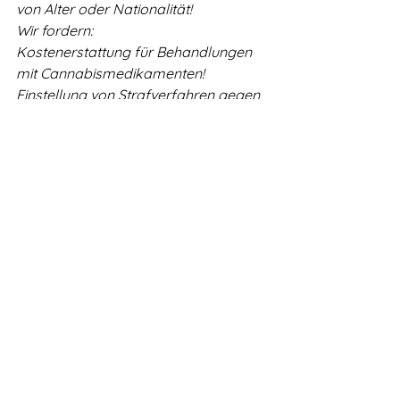
von Alter oder Nationalität!
Wir fordern:
Kostenerstattung für Behandlungen 
mit Cannabismedikamenten!
Einstellung von Strafverfahren gegen 
Patientinnen und Patienten!
Unser Ziel:
Eine öffentliche Anhörung im 
Petitionsausschuss, hierfür brauchen 
wir 50.000 Unterstützer bis zum 
10.09.2014
Petent: Dr. med. Franjo Grotenhermen, 
Vorsitzender der Arbeitsgemeinschaft 
Cannabis als Medizin
Video-Aufruf von Georg Wurth: 
https://www.youtube.com/watch?
v=qprNlQUssT8&list=UUNJxn7JS4saC
HPsnD91yf9Q
#CannabisalsMedizinPetition2013