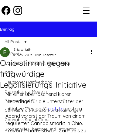
Beitrag
All Posts
Eric wrigth
All Posts
4. Nov. 2015
1 Min. Lesezeit
Ohio stimmt gegen
Cannabis - Risiken & Nebenwirku
fragwürdige
CBD
Deutscher Hanfverband
Legalisierungs-Initiative
Cannabis als Medizin
Mit einer überraschend klaren 
Deutschland
Niederlage für die Unterstützer der 
Initiative “Yes on 3” 
platzte
 gestern 
Cannabis als Rohstoff und Nahrungsm
Abend vorerst der Traum von einem 
Cannabis Social Clubs
regulierten Cannabismarkt in Ohio. 
Drogenhilfe, Therapie und Präventio
“Yes on 3” hätte sowohl Cannabis zu 