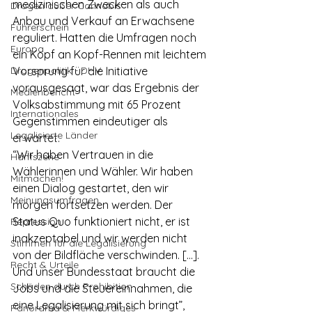
medizinischen Zwecken als auch 
Drogen außer Cannabis
Anbau und Verkauf an Erwachsene 
Führerschein
reguliert. Hatten die Umfragen noch 
Europa
ein Kopf an Kopf-Rennen mit leichtem 
Drogenpolitik - DHV
Vorsprung für die Initiative 
vorausgesagt, war das Ergebnis der 
Medienbericht
Volksabstimmung mit 65 Prozent 
Internationales
Gegenstimmen eindeutiger als 
Legalisierte Länder
erwartet.
“Wir haben Vertrauen in die 
Hanfszene
Wählerinnen und Wähler. Wir haben 
Mitmachen!
einen Dialog gestartet, den wir 
Meinungsumfragen
morgen fortsetzen werden. Der 
Status Quo funktioniert nicht, er ist 
Repression
inakzeptabel und wir werden nicht 
Stimmen für die Legalisierung
von der Bildfläche verschwinden. […]. 
Recht & Urteile
Und unser Bundesstaat braucht die 
Schäden durch Prohibition
Jobs und die Steuereinnahmen, die 
eine Legalisierung mit sich bringt”, 
Panorama & Merkwürdiges