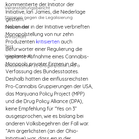
kommentierte der Initiator der 
Veranstaltungsbericht
Initiative, Ian James, die Niederlage 
Stimmen gegen die Legalisierung
gestern.
Neben der in der Initiative verbrieften 
Streckmittel
Monopolstellung von nur zehn 
Wirtschaft
Produzenten 
kritisierten
 auch 
Test
Befürworter einer Regulierung die 
Wissenschaft
geplante Aufnahme eines Cannabis-
Monopols privater Firmen in die 
Wissenschaft zu Drogenpolitik und a
Verfassung des Bundesstaates. 
Deshalb hatten die einflussreichsten 
Pro-Cannabis Gruppierungen der USA, 
das Marijuana Policy Project (MPP) 
und die Drug Policy Alliance (DPA), 
keine Empfehlung für “Yes on 3” 
ausgesprochen, wie es bislang bei 
anderen Volksbegehren der Fall war.
“Am ärgerlichsten (an der Ohio-
Initiative) war, dass ein in der 