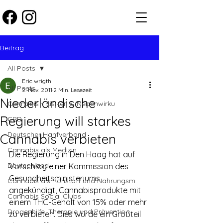
Beitrag
All Posts
Eric wrigth
All Posts
2. Nov. 2011
2 Min. Lesezeit
Niederländische
Cannabis - Risiken & Nebenwirku
Regierung will starkes
CBD
Deutscher Hanfverband
Cannabis verbieten
Cannabis als Medizin
Die Regierung in Den Haag hat auf 
Deutschland
Vorschlag einer Kommission des 
Gesundheitsministeriums 
Cannabis als Rohstoff und Nahrungsm
angekündigt, Cannabisprodukte mit 
Cannabis Social Clubs
einem THC-Gehalt von 15% oder mehr 
Drogenhilfe, Therapie und Präventio
zu verbieten. Dies würde ein Großteil 