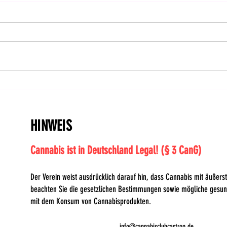
Hanfverband organisiert
Hinw
Widerstand gegen
Abst
Blockadehaltung im
Bund
Bundesrat und ruft zu
HINWEIS
Demonstrationen am
Cannabis ist in Deutschland Legal! (§ 3 CanG)
Der Verein weist ausdrücklich darauf hin, dass Cannabis mit äußerste
beachten Sie die gesetzlichen Bestimmungen sowie mögliche gesu
mit dem Konsum von Cannabisprodukten.
info@cannabisclubcastrop.de