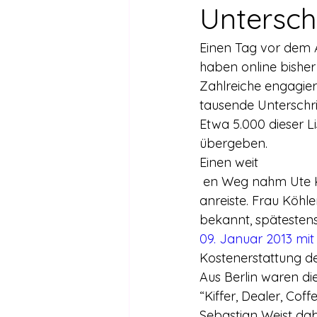
Drogen außer Cannabis
Füh
Untersch
Einen Tag vor dem A
Legalisierte Länder
Hanfsze
haben online bisher
Zahlreiche engagier
tausende Unterschri
Recht & Urteile
Schäden durc
Etwa 5.000 dieser 
übergeben. 
Einen weit
Stimmen gegen die Legalisierung
 en Weg nahm Ute Köhler auf sich, die aus Südthüringen zur Unterschriftenübergabe 
anreiste. Frau Köhle
bekannt, spätestens 
Wissenschaft zu Drogenpolitik un
09. Januar 2013 mit
Kostenerstattung 
Aus Berlin waren di
“Kiffer, Dealer, Co
Sebastian Weist dab