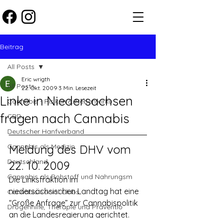
Beitrag
All Posts
Eric wrigth
All Posts
22. Okt. 2009
3 Min. Lesezeit
Linke in Niedersachsen
Cannabis - Risiken & Nebenwirku
fragen nach Cannabis
CBD
Deutscher Hanfverband
Cannabis als Medizin
Meldung des DHV vom 
Deutschland
22. 10. 2009
Cannabis als Rohstoff und Nahrungsm
Die Linksfraktion im 
niedersächsischen Landtag hat eine 
Cannabis Social Clubs
“Große Anfrage” zur Cannabispolitik 
Drogenhilfe, Therapie und Präventio
an die Landesregierung gerichtet.