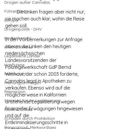
Drogen außer Cannabis
Führerschein
	Die Linken fragen aber nicht nur, 
sie machen auch klar, wohin die Reise 
Europa
gehen soll.
Drogenpolitik - DHV
Medienbericht
In den Vorbemerkungen zur Anfrage 
zitieren die Linken den heutigen 
Internationales
niedersächsischen 
Legalisierte Länder
Landesvorsitzenden der 
Hanfszene
Polizeigewerkschaft GdP Bernd 
Mitmachen!
Witthaut, der schon 2003 forderte, 
Cannabis legal in Apotheken zu 
Meinungsumfragen
verkaufen. Ebenso wird auf die 
Repression
möglicherweise in Kalifornien 
Stimmen für die Legalisierung
anstehende Legalisierung wegen 
finanzieller Erwägungen hingewiesen 
Recht & Urteile
und auf die 
Schäden durch Prohibition
Entkriminalisierungsschritte in 
Panorama & Merkwürdiges