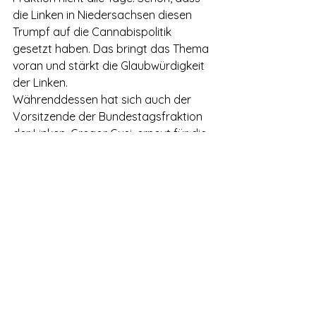
die Linken in Niedersachsen diesen 
Trumpf auf die Cannabispolitik 
gesetzt haben. Das bringt das Thema 
voran und stärkt die Glaubwürdigkeit 
der Linken.
Währenddessen hat sich auch der 
Vorsitzende der Bundestagsfraktion 
der Linken, Gregor Gysi, erneut für die 
Legalisierung von Cannabis 
ausgesprochen:
Alkohol ist auch nicht 
verboten. Also, der Kampf 
dagegen [Haschisch] bei 
gleichzeitiger Legalisierung 
ist wohl der richtige Ansatz.
Artikel der FAZ vom 17.10.2009, 
“Gregor Gysi über Prinzipien, 