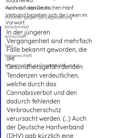
Südamerika.
Auch auf den Deutschen Hanf 
Veranstaltungsbericht
Verband beziehen sich die Linken im 
Stimmen gegen die Legalisierung
Vorwort:
Streckmittel
In der jüngeren 
Wirtschaft
Vergangenheit sind mehrfach 
Test
Fälle bekannt geworden, die 
Wissenschaft
die 
Wissenschaft zu Drogenpolitik und a
Gesundheitsgefährdenden 
Tendenzen verdeutlichen, 
welche durch das 
Cannabisverbot und den 
dadurch fehlenden 
Verbraucherschutz 
verursacht werden. (…) Auch 
der Deutsche Hanfverband 
(DHV) gab kürzlich eine 