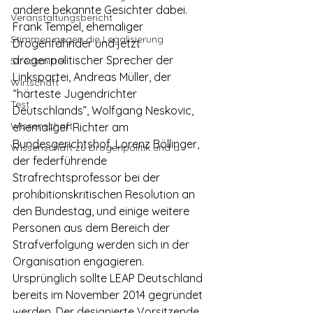
andere bekannte Gesichter dabei. 
Veranstaltungsbericht
Frank Tempel, ehemaliger 
Stimmen gegen die Legalisierung
Drogenfahnder und jetzt 
drogenpolitischer Sprecher der 
Streckmittel
Linkspartei, Andreas Müller, der 
Wirtschaft
“härteste Jugendrichter 
Test
Deutschlands”, Wolfgang Neskovic, 
Wissenschaft
ehemaliger Richter am 
Bundesgerichtshof, Lorenz Böllinger, 
Wissenschaft zu Drogenpolitik und a
der federführende 
Strafrechtsprofessor bei der 
prohibitionskritischen Resolution an 
den Bundestag, und einige weitere 
Personen aus dem Bereich der 
Strafverfolgung werden sich in der 
Organisation engagieren.
Ursprünglich sollte LEAP Deutschland 
bereits im November 2014 gegründet 
werden. Der designierte Vorsitzende 