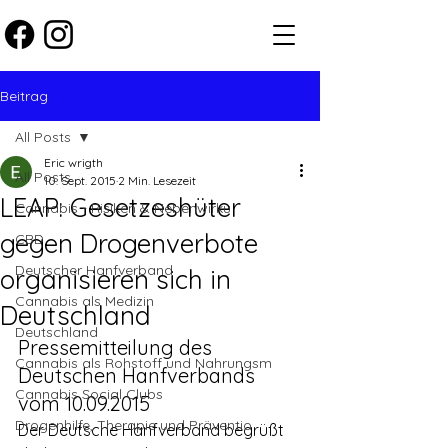
Beitrag
All Posts
Eric wrigth
All Posts
10. Sept. 2015
2 Min. Lesezeit
LEAP: Gesetzeshüter
Cannabis - Risiken & Nebenwirku
gegen Drogenverbote
CBD
Deutscher Hanfverband
organisieren sich in
Cannabis als Medizin
Deutschland
Deutschland
Pressemitteilung des 
Cannabis als Rohstoff und Nahrungsm
Deutschen Hanfverbands 
Cannabis Social Clubs
vom 10.09.2015
Drogenhilfe, Therapie und Präventio
Der Deutsche Hanfverband begrüßt 