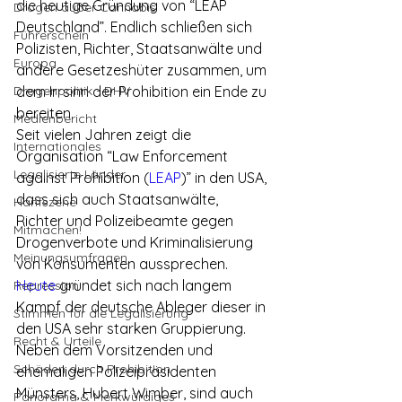
die heutige Gründung von “LEAP 
Drogen außer Cannabis
Deutschland”. Endlich schließen sich 
Führerschein
Polizisten, Richter, Staatsanwälte und 
Europa
andere Gesetzeshüter zusammen, um 
Drogenpolitik - DHV
dem Irrsinn der Prohibition ein Ende zu 
bereiten.
Medienbericht
Seit vielen Jahren zeigt die 
Internationales
Organisation “Law Enforcement 
Legalisierte Länder
against Prohibition (
LEAP
)” in den USA, 
dass sich auch Staatsanwälte, 
Hanfszene
Richter und Polizeibeamte gegen 
Mitmachen!
Drogenverbote und Kriminalisierung 
Meinungsumfragen
von Konsumenten aussprechen. 
Heute
 gründet sich nach langem 
Repression
Kampf der deutsche Ableger dieser in 
Stimmen für die Legalisierung
den USA sehr starken Gruppierung. 
Recht & Urteile
Neben dem Vorsitzenden und 
Schäden durch Prohibition
ehemaligen Polizeipräsidenten 
Münsters, Hubert Wimber, sind auch 
Panorama & Merkwürdiges