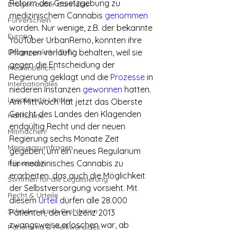
Reform der Gesetzgebung zu 
Drogen außer Cannabis
medizinischem Cannabis 
genommen
Führerschein
worden. Nur wenige, z.B. der bekannte 
Europa
YouTuber UrbanRemo, konnten ihre 
Drogenpolitik - DHV
Pflanzen vorläufig behalten, weil sie 
gegen die Entscheidung der 
Medienbericht
Regierung geklagt und die 
Prozesse
 in 
Internationales
niederen Instanzen 
gewonnen
 hatten. 
Legalisierte Länder
Am Mittwoch hat jetzt das Oberste 
Gericht des Landes den Klagenden 
Hanfszene
endgültig Recht und der neuen 
Mitmachen!
Regierung sechs Monate Zeit 
Meinungsumfragen
gegeben, um ein neues Regularium 
für medizinisches Cannabis zu 
Repression
erarbeiten, das auch die Möglichkeit 
Stimmen für die Legalisierung
der Selbstversorgung vorsieht. Mit 
Recht & Urteile
diesem 
Urteil
 dürfen alle 28.000 
Schäden durch Prohibition
Patienten, deren Lizenz 2013 
zwangsweise erloschen war, ab 
Panorama & Merkwürdiges