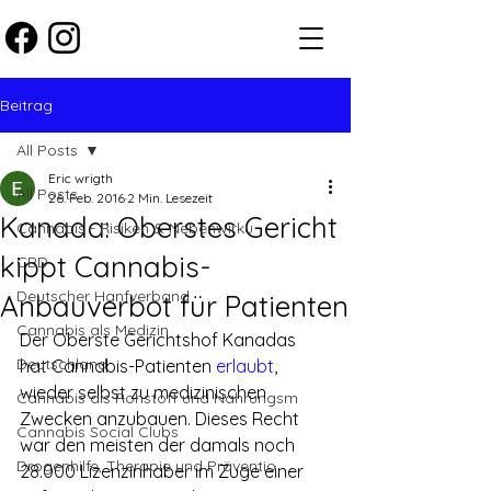
Beitrag
All Posts
Eric wrigth
All Posts
26. Feb. 2016
2 Min. Lesezeit
Kanada: Oberstes Gericht
Cannabis - Risiken & Nebenwirku
kippt Cannabis-
CBD
Deutscher Hanfverband
Anbauverbot für Patienten
Cannabis als Medizin
Der Oberste Gerichtshof Kanadas 
Deutschland
hat Cannabis-Patienten 
erlaubt
, 
wieder selbst zu medizinischen 
Cannabis als Rohstoff und Nahrungsm
Zwecken anzubauen. Dieses Recht 
Cannabis Social Clubs
war den meisten der damals noch 
Drogenhilfe, Therapie und Präventio
28.000 Lizenzinhaber im Zuge einer 