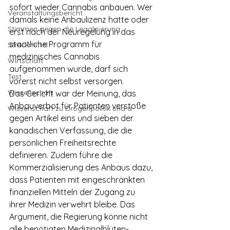
sofort wieder Cannabis anbauen. Wer 
Veranstaltungsbericht
damals keine Anbaulizenz hatte oder 
Stimmen gegen die Legalisierung
erst nach der Neuregelung in das 
staatliche Programm für 
Streckmittel
medizinisches Cannabis 
Wirtschaft
aufgenommen wurde, darf sich 
Test
vorerst nicht selbst versorgen.
Wissenschaft
Das Gericht war der Meinung, das 
Anbauverbot für Patienten verstoße 
Wissenschaft zu Drogenpolitik und a
gegen Artikel eins und sieben der 
kanadischen Verfassung, die die 
persönlichen Freiheitsrechte 
definieren. Zudem führe die 
Kommerzialisierung des Anbaus dazu, 
dass Patienten mit eingeschränkten 
finanziellen Mitteln der Zugang zu 
ihrer Medizin verwehrt bleibe. Das 
Argument, die Regierung könne nicht 
alle benötigten Medizinalblüten-