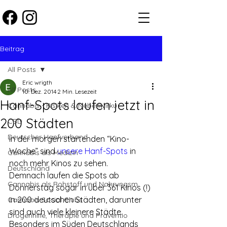
Beitrag
All Posts
Eric wrigth
All Posts
10. Dez. 2014
2 Min. Lesezeit
Hanf-Spots laufen jetzt in
Cannabis - Risiken & Nebenwirku
200 Städten
CBD
Deutscher Hanfverband
In der morgen startenden “Kino-
Woche” sind 
unsere Hanf-Spots
 in 
Cannabis als Medizin
noch mehr Kinos zu sehen.
Deutschland
Demnach laufen die Spots ab 
Cannabis als Rohstoff und Nahrungsm
Donnerstag sogar in über 361 Kinos (!) 
in 200 deutschen Städten, darunter 
Cannabis Social Clubs
sind auch viele kleinere Städte. 
Drogenhilfe, Therapie und Präventio
Besonders im Süden Deutschlands 