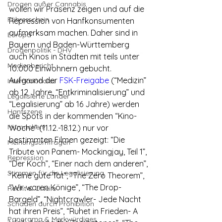
Drogen außer Cannabis
wollen wir Präsenz zeigen und auf die 
Führerschein
Repression von Hanfkonsumenten 
aufmerksam machen. Daher sind in 
Europa
Bayern und Baden-Württemberg 
Drogenpolitik - DHV
auch Kinos in Städten mit teils unter 
Medienbericht
10.000 Einwohnern gebucht.
Aufgrund der 
FSK-Freigabe
 (“Medizin” 
Internationales
ab 12 Jahre, “Entkriminalisierung” und 
Legalisierte Länder
“Legalisierung” ab 16 Jahre) werden 
Hanfszene
die Spots in der kommenden “Kino-
Mitmachen!
Woche” (11.12.-18.12.) nur vor 
bestimmten Filmen gezeigt: “Die 
Meinungsumfragen
Tribute von Panem- Mockingjay, Teil 1”, 
Repression
“Der Koch”, “Einer nach dem anderen”, 
Stimmen für die Legalisierung
“Keine gute Tat”, “The Zero Theorem”, 
“Wir waren Könige”, “The Drop- 
Recht & Urteile
Bargeld”, “Nightcrawler- Jede Nacht 
Schäden durch Prohibition
hat ihren Preis”, “Ruhet in Frieden- A 
Panorama & Merkwürdiges