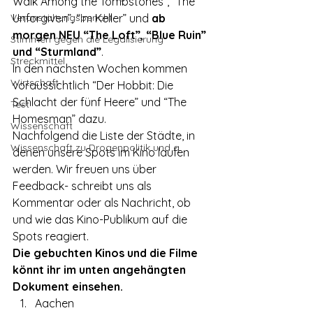
Walk Among the Tombstones”, “The 
Veranstaltungsbericht
Unforgiven”, “Im Keller” und 
ab 
morgen NEU “The Loft”, “Blue Ruin” 
Stimmen gegen die Legalisierung
und “Sturmland”
.
Streckmittel
In den nächsten Wochen kommen 
Wirtschaft
voraussichtlich “Der Hobbit: Die 
Schlacht der fünf Heere” und “The 
Test
Homesman” dazu.
Wissenschaft
Nachfolgend die Liste der Städte, in 
Wissenschaft zu Drogenpolitik und a
denen unsere Spots im Kino laufen 
werden. Wir freuen uns über 
Feedback- schreibt uns als 
Kommentar oder als Nachricht, ob 
und wie das Kino-Publikum auf die 
Spots reagiert.
Die gebuchten Kinos und die Filme 
könnt ihr im unten angehängten 
Dokument einsehen.
Aachen