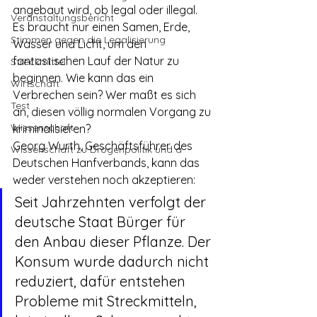
angebaut wird, ob legal oder illegal. 
Veranstaltungsbericht
Es braucht nur einen Samen, Erde, 
Stimmen gegen die Legalisierung
Wasser und Licht, um den 
fantastischen Lauf der Natur zu 
Streckmittel
beginnen. Wie kann das ein 
Wirtschaft
Verbrechen sein? Wer maßt es sich 
Test
an, diesen völlig normalen Vorgang zu 
Wissenschaft
kriminalisieren?
Georg Wurth, Geschäftsführer des 
Wissenschaft zu Drogenpolitik und a
Deutschen Hanfverbands, kann das 
weder verstehen noch akzeptieren:
Seit Jahrzehnten verfolgt der 
deutsche Staat Bürger für 
den Anbau dieser Pflanze. Der 
Konsum wurde dadurch nicht 
reduziert, dafür entstehen 
Probleme mit Streckmitteln, 