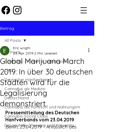
Beitrag
All Posts
Eric wrigth
All Posts
23. Apr. 2019
2 Min. Lesezeit
Global Marijuana March
Cannabis - Risiken & Nebenwirku
2019: In über 30 deutschen
CBD
Deutscher Hanfverband
Städten wird für die
Cannabis als Medizin
Legalisierung
Deutschland
demonstriert
Cannabis als Rohstoff und Nahrungsm
Pressemitteilung des Deutschen 
Cannabis Social Clubs
Hanfverbands vom 23.04.2019
Drogenhilfe, Therapie und Präventio
Berlin, 23.04.2019 –
 Anlässlich des 