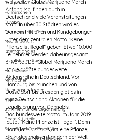
weltweiten Global Marijuana March 
Drogen außer Cannabis
Anfang Mai finden auch in 
Führerschein
Deutschland viele Veranstaltungen 
Europa
statt. In über 30 Städten wird es 
Drogenpolitik - DHV
Demonstrationen und Kundgebungen 
unter dem zentralen Motto “Keine 
Medienbericht
Pflanze ist illegal!” geben. Etwa 10.000 
Internationales
Teilnehmer werden dabei insgesamt 
Legalisierte Länder
erwartet. Der Global Marijuana March 
ist die größte bundesweite 
Hanfszene
Aktionsreihe in Deutschland. Von 
Mitmachen!
Hamburg bis München und von 
Meinungsumfragen
Düsseldorf bis Dresden gibt es in 
ganz Deutschland Aktionen für die 
Repression
Legalisierung von Cannabis.
Stimmen für die Legalisierung
Das bundesweite Motto im Jahr 2019 
Recht & Urteile
lautet “Keine Pflanze ist illegal!”. Denn 
Schäden durch Prohibition
Hanf (lat. Cannabis) ist eine Pflanze, 
die in den meisten Ländern der Welt 
Panorama & Merkwürdiges