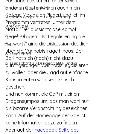
Positionen diskutiert. Unter vielen 
Veranstaltungsbericht
anderen Gästen waren auch mein 
Kollege Maximilian Plenert und ich im 
Stimmen gegen die Legalisierung
Programm vertreten. Unter dem 
Streckmittel
Motto “Der aussichtslose Kampf 
Wirtschaft
gegen Drogen – Ist Legalisierung die 
Antwort?” ging die Diskussion deutlich 
Test
über die Cannabisfrage hinaus. Der 
Wissenschaft
BdK hat sich (noch) nicht dazu 
Wissenschaft zu Drogenpolitik und a
durchgerungen, Cannabis legalisieren 
zu wollen, aber die Jagd auf einfache 
Konsumenten wird sehr kritisch 
gesehen. 
Und nun kommt die GdP mit einem 
Drogensymposium, das man wohl nur 
als bizarre Veranstaltung bezeichnen 
kann. Auf der Homepage der GdP ist 
keine Information dazu zu finden. 
Aber auf der 
Facebook-Seite des 