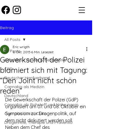
Beitrag
All Posts
Eric wrigth
All Posts
6. Okt. 2015
6 Min. Lesezeit
Gewerkschaft der Polizei
Cannabis - Risiken & Nebenwirku
blamiert sich mit Tagung:
CBD
Deutscher Hanfverband
“Den Joint nicht schön
Cannabis als Medizin
reden”
Deutschland
Die Gewerkschaft der Polizei (GdP) 
Cannabis als Rohstoff und Nahrungsm
organisiert am 07. und 08. Oktober ein 
Symposium zur Drogenpolitik, auf 
Cannabis Social Clubs
dem nicht diskutiert werden soll. 
Drogenhilfe, Therapie und Präventio
Neben dem Chef des 