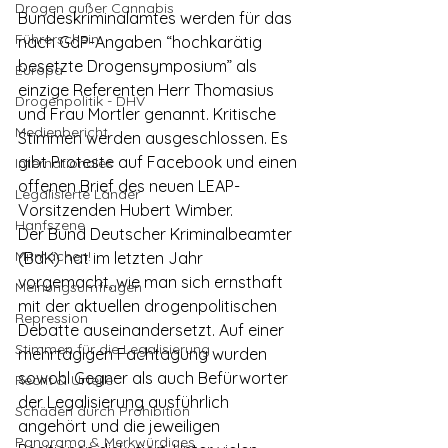
Drogen außer Cannabis
Bundeskriminalamtes werden für das 
Führerschein
nach GdP-Angaben “hochkarätig 
besetzte Drogensymposium” als 
Europa
einzige Referenten Herr Thomasius 
Drogenpolitik - DHV
und Frau Mortler genannt. Kritische 
Medienbericht
Stimmen werden ausgeschlossen. Es 
gibt Proteste auf Facebook und einen 
Internationales
offenen Brief des neuen LEAP-
Legalisierte Länder
Vorsitzenden Hubert Wimber. 
Hanfszene
Der Bund Deutscher Kriminalbeamter 
Mitmachen!
(BdK) hat im letzten Jahr 
vorgemacht, wie man sich ernsthaft 
Meinungsumfragen
mit der aktuellen drogenpolitischen 
Repression
Debatte auseinandersetzt. Auf einer 
Stimmen für die Legalisierung
mehrtägigen Fachtagung wurden 
sowohl Gegner als auch Befürworter 
Recht & Urteile
der Legalisierung ausführlich 
Schäden durch Prohibition
angehört und die jeweiligen 
Panorama & Merkwürdiges