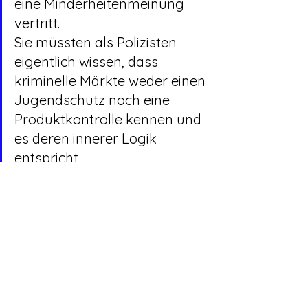
eine Minderheitenmeinung 
vertritt.
Sie müssten als Polizisten 
eigentlich wissen, dass 
kriminelle Märkte weder einen 
Jugendschutz noch eine 
Produktkontrolle kennen und 
es deren innerer Logik 
entspricht, 
Drogenkonsumenten durch 
Beimengungen und immer 
neue „Drogencocktails“ in 
Abhängigkeit zu halten. 
Genau diese negativen 
Auswirkungen des kriminellen 
Drogenmarktes mit 