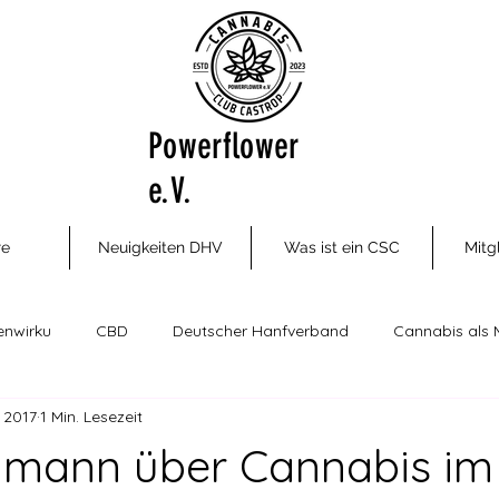
Powerflower
e.V.
re
Neuigkeiten DHV
Was ist ein CSC
Mitg
enwirku
CBD
Deutscher Hanfverband
Cannabis als 
. 2017
1 Min. Lesezeit
ungsm
Cannabis Social Clubs
Drogenhilfe, Therapie und P
dmann über Cannabis im