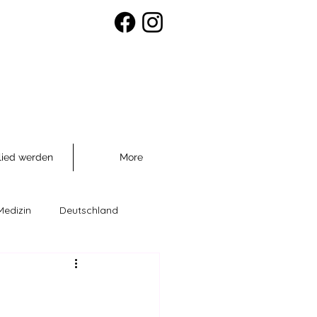
lied werden
More
Medizin
Deutschland
räventio