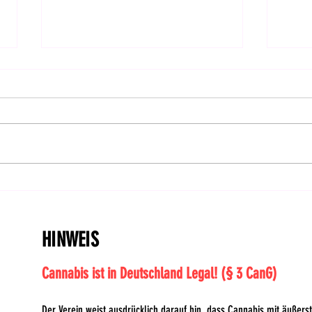
Hanfverband organisiert
Jetz
Widerstand gegen
Grü
Blockadehaltung im
Bund
Bundesrat und ruft zu
HINWEIS
Demonstrationen am
Cannabis ist in Deutschland Legal! (§ 3 CanG)
Der Verein weist ausdrücklich darauf hin, dass Cannabis mit äußerste