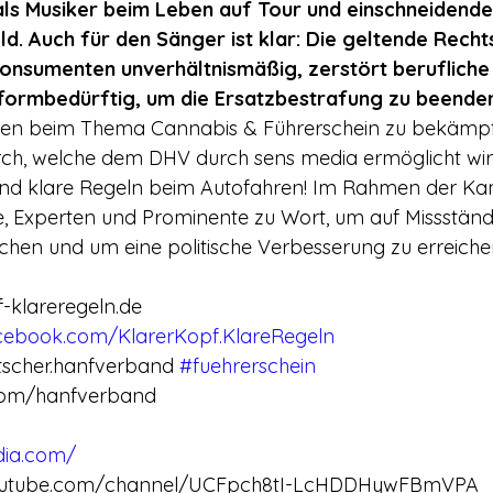
ls Musiker beim Leben auf Tour und einschneidende 
d. Auch für den Sänger ist klar: Die geltende Rech
onsumenten unverhältnismäßig, zerstört berufliche 
eformbedürftig, um die Ersatzbestrafung zu beenden
en beim Thema Cannabis & Führerschein zu bekämpfe
h, welche dem DHV durch sens media ermöglicht wird
und klare Regeln beim Autofahren! Im Rahmen der K
 Experten und Prominente zu Wort, um auf Missständ
en und um eine politische Verbesserung zu erreiche
-klareregeln.de
cebook.com/KlarerKopf.KlareRegeln
tscher.hanfverband 
#fuehrerschein
r.com/hanfverband
dia.com/
youtube.com/channel/UCFpch8tI-LcHDDHywFBmVPA