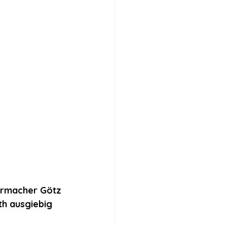
Internationales
Stimmen für die Legalisierung
bericht
ermacher Götz 
h ausgiebig 