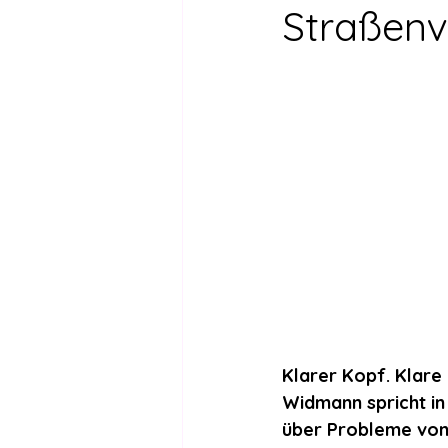
Drogen außer Cannabis
Füh
Straßenv
Legalisierte Länder
Hanfsze
Recht & Urteile
Schäden durc
Stimmen gegen die Legalisierung
Wissenschaft zu Drogenpolitik un
Klarer Kopf. Klare
Widmann spricht i
über Probleme von