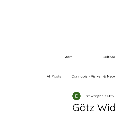
Start
Kultiva
All Posts
Cannabis - Risiken & Neb
Eric wrigth
19. Nov
Cannabis als Rohstoff und Nahr
Götz Wi