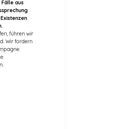
Fälle aus 
tssprechung 
Existenzen 
.
n, führen wir 
. Wir fordern 
ampagne 
e 
n.