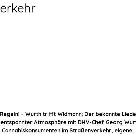
rerschein
Europa
Drogenpolitik - DHV
Medienbericht
erkehr
ne
Mitmachen!
Meinungsumfragen
Repression
h Prohibition
Panorama & Merkwürdiges
Veranstaltungs
Streckmittel
Wirtschaft
Test
Wissenschaft
d a
 Regeln! – Wurth trifft Widmann: Der bekannte Lied
n entspannter Atmosphäre mit DHV-Chef Georg Wurt
 Cannabiskonsumenten im Straßenverkehr, eigene 