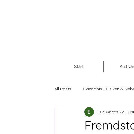
Start
Kultiva
All Posts
Cannabis - Risiken & Neb
Eric wrigth
22. Jun
Cannabis als Rohstoff und Nahr
Fremdsto