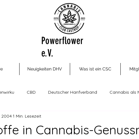
Powerflower
e.V.
re
Neuigkeiten DHV
Was ist ein CSC
Mitg
enwirku
CBD
Deutscher Hanfverband
Cannabis als 
i 2004
1 Min. Lesezeit
ungsm
Cannabis Social Clubs
Drogenhilfe, Therapie und P
ffe in Cannabis-Genussm