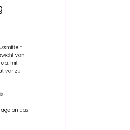
Internationales
g
Stimmen für die Legalisierung
ssmitteln 
bericht
ewicht von 
.a. mit 
t vor zu 
is-