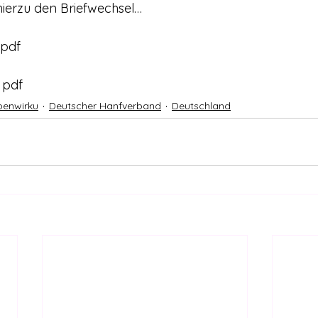
e hierzu den Briefwechsel…
s pdf
s pdf
benwirku
Deutscher Hanfverband
Deutschland