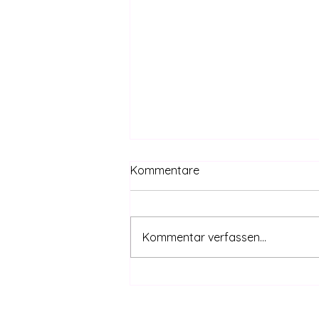
Kommentare
Kommentar verfassen...
CanG safe – THC-Grenzwert
coming | DHV-Video-News
#415