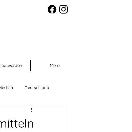
lied werden
More
Medizin
Deutschland
räventio
itteln