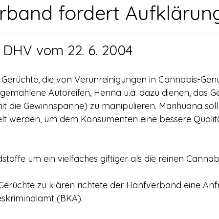
rerschein
Europa
Drogenpolitik - DHV
Medienbericht
rband fordert Aufklärun
ne
Mitmachen!
Meinungsumfragen
Repression
 DHV vom 22. 6. 2004
 Gerüchte, die von Verunreinigungen in Cannabis-Genu
h Prohibition
Panorama & Merkwürdiges
Veranstaltungs
n gemahlene Autoreifen, Henna u.ä. dazu dienen, das G
t die Gewinnspanne) zu manipulieren. Marihuana soll u
t werden, um dem Konsumenten eine bessere Qualitä
Streckmittel
Wirtschaft
Test
Wissenschaft
stoffe um ein vielfaches giftiger als die reinen Cannab
d a
skriminalamt (BKA).