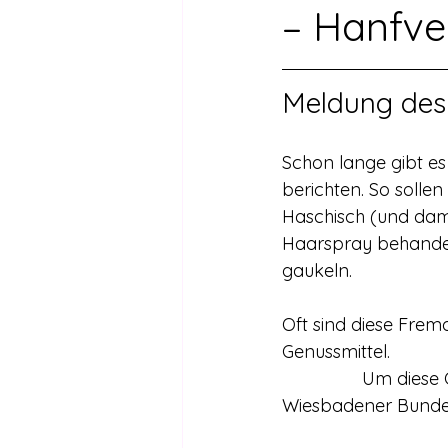
Drogen außer Cannabis
Füh
– Hanfve
Legalisierte Länder
Hanfsze
Meldung des
Schon lange gibt es
Recht & Urteile
Schäden durc
berichten. So solle
Haschisch (und dami
Haarspray behandel
Stimmen gegen die Legalisierung
gaukeln.
Oft sind diese Fremd
Wissenschaft zu Drogenpolitik un
Genussmittel.
		Um diese Gerüchte zu klären richtete der Hanfverband eine Anfrage an das 
Wiesbadener Bunde