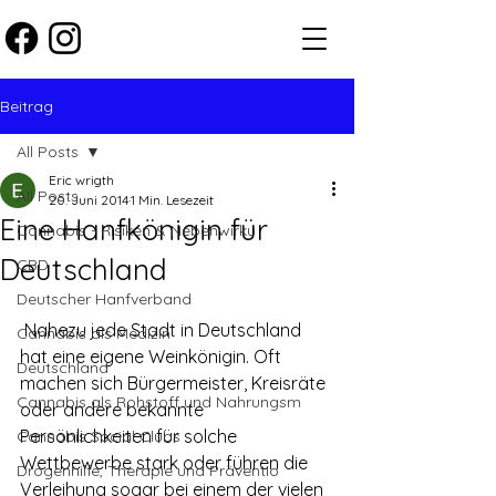
Beitrag
All Posts
Eric wrigth
All Posts
20. Juni 2014
1 Min. Lesezeit
Eine Hanfkönigin für
Cannabis - Risiken & Nebenwirku
Deutschland
CBD
Deutscher Hanfverband
 Nahezu jede Stadt in Deutschland 
Cannabis als Medizin
hat eine eigene Weinkönigin. Oft 
Deutschland
machen sich Bürgermeister, Kreisräte 
Cannabis als Rohstoff und Nahrungsm
oder andere bekannte 
Persönlichkeiten für solche 
Cannabis Social Clubs
Wettbewerbe stark oder führen die 
Drogenhilfe, Therapie und Präventio
Verleihung sogar bei einem der vielen 