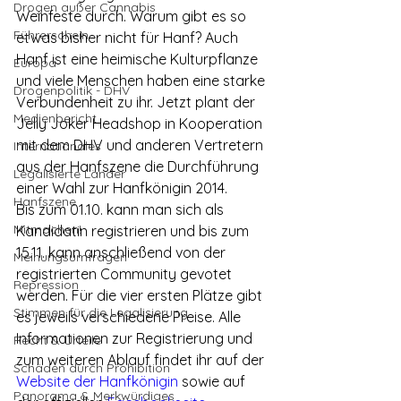
Drogen außer Cannabis
Weinfeste durch. Warum gibt es so 
Führerschein
etwas bisher nicht für Hanf? Auch 
Hanf ist eine heimische Kulturpflanze 
Europa
und viele Menschen haben eine starke 
Drogenpolitik - DHV
Verbundenheit zu ihr. Jetzt plant der 
Medienbericht
Jelly Joker Headshop in Kooperation 
mit dem DHV und anderen Vertretern 
Internationales
aus der Hanfszene die Durchführung 
Legalisierte Länder
einer Wahl zur Hanfkönigin 2014.
Hanfszene
Bis zum 01.10. kann man sich als 
Mitmachen!
Kandidatin registrieren und bis zum 
15.11. kann anschließend von der 
Meinungsumfragen
registrierten Community gevotet 
Repression
werden. Für die vier ersten Plätze gibt 
Stimmen für die Legalisierung
es jeweils verschiedene Preise. Alle 
Informationen zur Registrierung und 
Recht & Urteile
zum weiteren Ablauf findet ihr auf der 
Schäden durch Prohibition
Website der Hanfkönigin
 sowie auf 
Panorama & Merkwürdiges