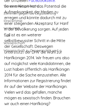
der offiziellen 
Facebookseite.
Veranstaltungsbericht
So eine Aktion hat das Potential die 
Aufmerksamkeit der Medien zu 
Stimmen gegen die Legalisierung
erregen und könnte dadurch mit zu 
Streckmittel
einer steigenden Akzeptanz für Hanf 
Wirtschaft
in der Bevölkerung sorgen. Auf jeden 
Fall ist es ein weiterer 
Test
selbstbewusster Schritt in die Mitte 
Wissenschaft
der Gesellschaft. Deswegen 
Wissenschaft zu Drogenpolitik und a
unterstützt der DHV die Wahl zur 
Hanfkönigin 2014. Wir freuen uns also 
auf möglichst viele Kandidatinnen, die 
Lust haben öffentlich als Hanfkönigin 
2014 für die Sache einzustehen. Alle 
Informationen zur Registrierung findet 
ihr auf der Website der Hanfkönigin.
Vielen wird das gefallen, manche 
mögen es sexistisch finden. Brauchen 
wir auch einen Hanfkönig?