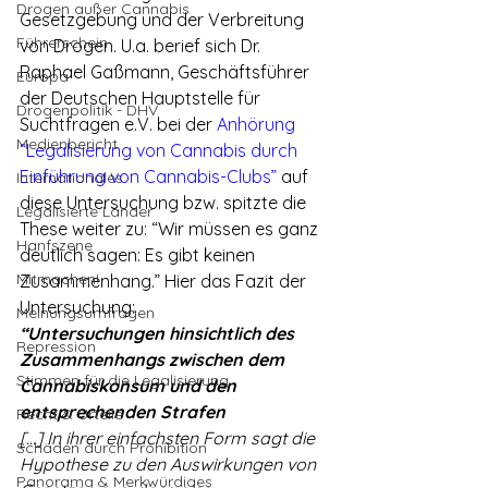
Drogen außer Cannabis
Gesetzgebung und der Verbreitung 
Führerschein
von Drogen. U.a. berief sich Dr. 
Raphael Gaßmann, Geschäftsführer 
Europa
der Deutschen Hauptstelle für 
Drogenpolitik - DHV
Suchtfragen e.V. bei der 
Anhörung 
Medienbericht
“Legalisierung von Cannabis durch 
Einführung von Cannabis-Clubs”
 auf 
Internationales
diese Untersuchung bzw. spitzte die 
Legalisierte Länder
These weiter zu: “Wir müssen es ganz 
Hanfszene
deutlich sagen: Es gibt keinen 
Mitmachen!
Zusammenhang.” Hier das Fazit der 
Untersuchung:
Meinungsumfragen
“Untersuchungen hinsichtlich des 
Repression
Zusammenhangs zwischen dem 
Stimmen für die Legalisierung
Cannabiskonsum und den 
entsprechenden Strafen
Recht & Urteile
[…] In ihrer einfachsten Form sagt die 
Schäden durch Prohibition
Hypothese zu den Auswirkungen von 
Panorama & Merkwürdiges