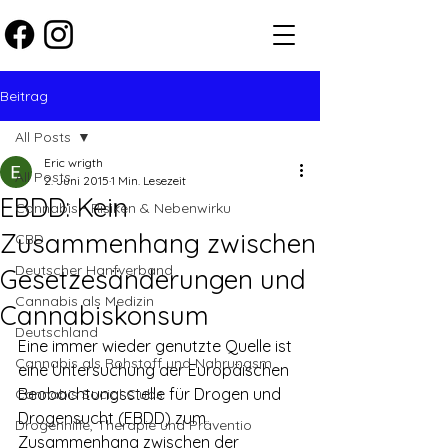
Beitrag
All Posts
Eric wrigth
All Posts
2. Juni 2015
1 Min. Lesezeit
EBDD: Kein
Cannabis - Risiken & Nebenwirku
Zusammenhang zwischen
CBD
Deutscher Hanfverband
Gesetzesänderungen und
Cannabis als Medizin
Cannabiskonsum
Deutschland
Eine immer wieder genutzte Quelle ist 
Cannabis als Rohstoff und Nahrungsm
eine Untersuchung der Europäischen 
Beobachtungsstelle für Drogen und 
Cannabis Social Clubs
Drogensucht (EBDD) zum 
Drogenhilfe, Therapie und Präventio
Zusammenhang zwischen der 