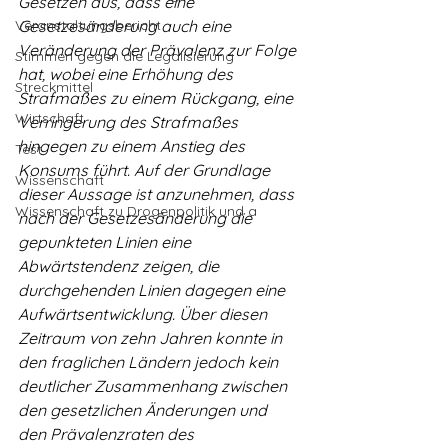
Gesetzen aus, dass eine 
Veranstaltungsbericht
Gesetzesänderung auch eine 
Veränderung der Prävalenz zur Folge 
Stimmen gegen die Legalisierung
hat, wobei eine Erhöhung des 
Streckmittel
Strafmaßes zu einem Rückgang, eine 
Wirtschaft
Verringerung des Strafmaßes 
hingegen zu einem Anstieg des 
Test
Konsums führt. Auf der Grundlage 
Wissenschaft
dieser Aussage ist anzunehmen, dass 
Wissenschaft zu Drogenpolitik und a
nach der Gesetzesänderung die 
gepunkteten Linien eine 
Abwärtstendenz zeigen, die 
durchgehenden Linien dagegen eine 
Aufwärtsentwicklung. Über diesen 
Zeitraum von zehn Jahren konnte in 
den fraglichen Ländern jedoch kein 
deutlicher Zusammenhang zwischen 
den gesetzlichen Änderungen und 
den Prävalenzraten des 