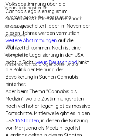
Volksabstimmung über die 
Veranstaltungsbericht
Cannabislegalisierung ist im 
Stimmen gegen die Legalisierung
November 2010 in Kalifornien noch 
knapp gescheitert, aber im November 
Streckmittel
diesen Jahres werden vermutlich 
Wirtschaft
weitere Abstimmungen
 auf die 
Test
Wahlzettel kommen. Noch ist eine 
Wissenschaft
komplette Legalisierung in den USA 
nicht in Sicht, 
wie in Deutschland
 hinkt 
Wissenschaft zu Drogenpolitik und a
die Politik der Meinung der 
Bevölkerung in Sachen Cannabis 
hinterher.
Aber beim Thema “Cannabis als 
Medizin”, wo die Zustimmungsraten 
noch viel höher liegen, gibt es massive 
Fortschritte. Mittlerweile gibt es in den 
USA 
16 Staaten
, in denen die Nutzung 
von Marijuana als Medizin legal ist. 
Allerdings gelten in diesen Staaten 