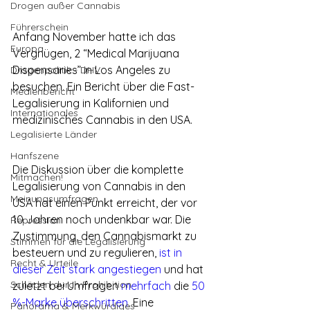
Drogen außer Cannabis
Führerschein
Anfang November hatte ich das 
Europa
Vergnügen, 2 “Medical Marijuana 
Dispensaries” in Los Angeles zu 
Drogenpolitik - DHV
besuchen. Ein Bericht über die Fast-
Medienbericht
Legalisierung in Kalifornien und 
Internationales
medizinisches Cannabis in den USA.
Legalisierte Länder
Hanfszene
Die Diskussion über die komplette 
Mitmachen!
Legalisierung von Cannabis in den 
Meinungsumfragen
USA hat einen Punkt erreicht, der vor 
10 Jahren noch undenkbar war. Die 
Repression
Zustimmung, den Cannabismarkt zu 
Stimmen für die Legalisierung
besteuern und zu regulieren, 
ist in 
Recht & Urteile
dieser Zeit stark angestiegen
 und hat 
Schäden durch Prohibition
zuletzt bei Umfragen 
mehrfach
 die
 50 
%-Marke überschritten
. Eine 
Panorama & Merkwürdiges