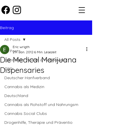
Beitrag
All Posts
Eric wrigth
All Posts
29. Jan. 2012
6 Min. Lesezeit
Die Medical Marijuana
Cannabis - Risiken & Nebenwirku
Dispensaries
CBD
Deutscher Hanfverband
Cannabis als Medizin
Deutschland
Cannabis als Rohstoff und Nahrungsm
Cannabis Social Clubs
Drogenhilfe, Therapie und Präventio