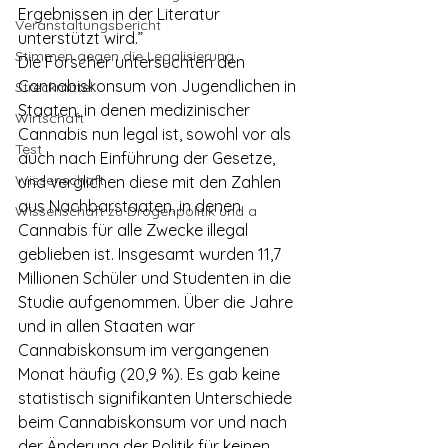
Ergebnissen in der Literatur 
Veranstaltungsbericht
unterstützt wird.” 
Stimmen gegen die Legalisierung
Die Forscher untersuchten den 
Cannabiskonsum von Jugendlichen in 
Streckmittel
Staaten, in denen medizinischer 
Wirtschaft
Cannabis nun legal ist, sowohl vor als 
Test
auch nach Einführung der Gesetze, 
Wissenschaft
und verglichen diese mit den Zahlen 
aus Nachbarstaaten, in denen 
Wissenschaft zu Drogenpolitik und a
Cannabis für alle Zwecke illegal 
geblieben ist. Insgesamt wurden 11,7 
Millionen Schüler und Studenten in die 
Studie aufgenommen. Über die Jahre 
und in allen Staaten war 
Cannabiskonsum im vergangenen 
Monat häufig (20,9 %). Es gab keine 
statistisch signifikanten Unterschiede 
beim Cannabiskonsum vor und nach 
der Änderung der Politik für keinen 