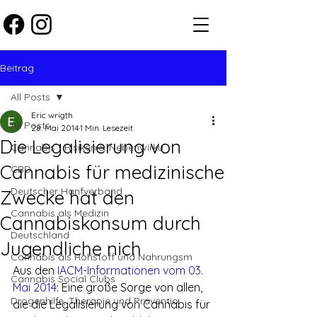
Beitrag
All Posts
Eric wrigth
All Posts
28. Mai 2014
1 Min. Lesezeit
Die Legalisierung von
Cannabis - Risiken & Nebenwirku
Cannabis für medizinische
CBD
Deutscher Hanfverband
Zwecke hat den
Cannabis als Medizin
Cannabiskonsum durch
Deutschland
Jugendliche nich
Cannabis als Rohstoff und Nahrungsm
Aus den 
IACM-Informationen vom 03. 
Cannabis Social Clubs
Mai 2014
: Eine große Sorge von allen, 
Drogenhilfe, Therapie und Präventio
die die Legalisierung von Cannabis für 