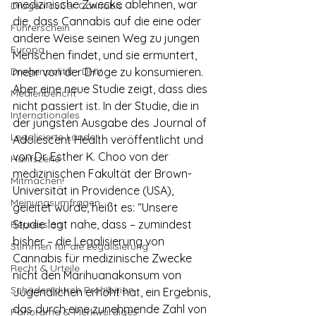
medizinische Zwecke ablehnen, war 
Drogen außer Cannabis
die, dass Cannabis auf die eine oder 
Führerschein
andere Weise seinen Weg zu jungen 
Europa
Menschen findet, und sie ermuntert, 
Drogenpolitik - DHV
mehr von der Droge zu konsumieren. 
Aber eine neue Studie zeigt, dass dies 
Medienbericht
nicht passiert ist. In der Studie, die in 
Internationales
der jüngsten Ausgabe des Journal of 
Legalisierte Länder
Adolescent Health veröffentlicht und 
von Dr. Esther K. Choo von der 
Hanfszene
medizinischen Fakultät der Brown-
Mitmachen!
Universität in Providence (USA), 
Meinungsumfragen
geleitet wurde, heißt es: “Unsere 
Studie legt nahe, dass – zumindest 
Repression
bisher – die Legalisierung von 
Stimmen für die Legalisierung
Cannabis für medizinische Zwecke 
Recht & Urteile
nicht den Marihuanakonsum von 
Schäden durch Prohibition
Jugendlichen erhöht hat, ein Ergebnis, 
das durch eine zunehmende Zahl von 
Panorama & Merkwürdiges