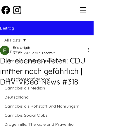
Beitrag
All Posts
Eric wrigth
All Posts
3. Dez. 2021
2 Min. Lesezeit
Die lebenden Toten: CDU
Cannabis - Risiken & Nebenwirku
immer noch gefährlich |
CBD
Deutscher Hanfverband
DHV-Video-News #318
Cannabis als Medizin
Deutschland
Cannabis als Rohstoff und Nahrungsm
Cannabis Social Clubs
Drogenhilfe, Therapie und Präventio