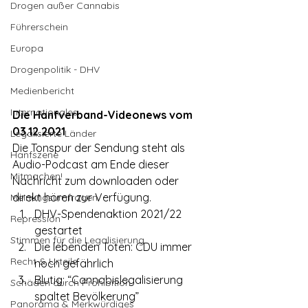
Drogen außer Cannabis
Führerschein
Europa
Drogenpolitik - DHV
Medienbericht
Internationales
Die Hanfverband-Videonews vom 
03.12.2021
Legalisierte Länder
Die Tonspur der Sendung steht als 
Hanfszene
Audio-Podcast am Ende dieser 
Mitmachen!
Nachricht zum downloaden oder 
direkt hören zur Verfügung.
Meinungsumfragen
DHV-Spendenaktion 2021/22 
Repression
gestartet
Stimmen für die Legalisierung
Die lebenden Toten: CDU immer 
Recht & Urteile
noch gefährlich
Blutig: “Cannabislegalisierung 
Schäden durch Prohibition
spaltet Bevölkerung”
Panorama & Merkwürdiges