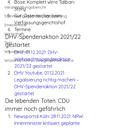
Böse: Komplett wirre Taliban-
Veranstaltungsbericht
Story
Gut: Österreicher beim 
Stimmen gegen die Legalisierung
Verfassungsgerichtshof
Streckmittel
Termine
Wirtschaft
DHV-Spendenaktion 2021/22 
Test
gestartet
Wissenschaft
DHV, 01.12.2021: DHV-
Weihnachtsspendenaktion 
Wissenschaft zu Drogenpolitik und a
2021/22 gestartet
DHV Youtube, 01.12.2021: 
Legalisierung richtig machen! – 
DHV-Spendenaktion 2021/22 
gestartet
Die lebenden Toten: CDU 
immer noch gefährlich
Newsportal Köln: 28.11.2021: NRW: 
Innenminister kritisiert geplante 