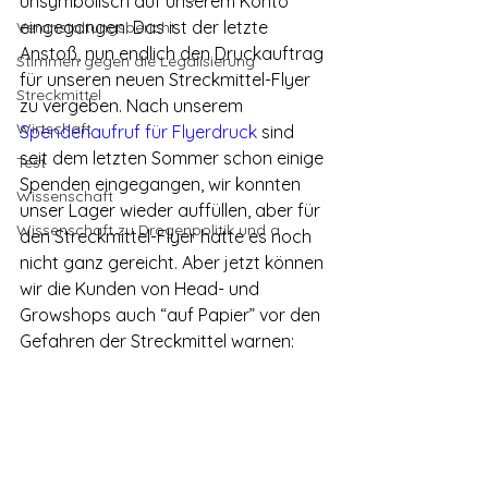
unsymbolisch auf unserem Konto 
eingegangen. Das ist der letzte 
Veranstaltungsbericht
Anstoß, nun endlich den Druckauftrag 
Stimmen gegen die Legalisierung
für unseren neuen Streckmittel-Flyer 
Streckmittel
zu vergeben. Nach unserem 
Wirtschaft
Spendenaufruf für Flyerdruck
 sind 
seit dem letzten Sommer schon einige 
Test
Spenden eingegangen, wir konnten 
Wissenschaft
unser Lager wieder auffüllen, aber für 
Wissenschaft zu Drogenpolitik und a
den Streckmittel-Flyer hatte es noch 
nicht ganz gereicht. Aber jetzt können 
wir die Kunden von Head- und 
Growshops auch “auf Papier” vor den 
Gefahren der Streckmittel warnen: