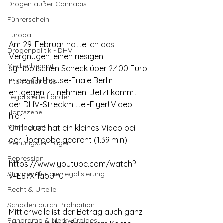
Drogen außer Cannabis
Führerschein
Europa
Am 29. Februar hatte ich das 
Drogenpolitik - DHV
Vergnügen, einen riesigen 
Medienbericht
symbolischen Scheck über 2.400 Euro 
in der Chillhouse-Filiale Berlin 
Internationales
entgegen zu nehmen. Jetzt kommt 
Legalisierte Länder
der DHV-Streckmittel-Flyer! Video 
Hanfszene
hier…
Mitmachen!
Chillhouse hat ein kleines Video bei 
der Übergabe gedreht (1.39 min):
Meinungsumfragen
Repression
https://www.youtube.com/watch?
Stimmen für die Legalisierung
v=E87XflabUn0
Recht & Urteile
Schäden durch Prohibition
Mittlerweile ist der Betrag auch ganz 
Panorama & Merkwürdiges