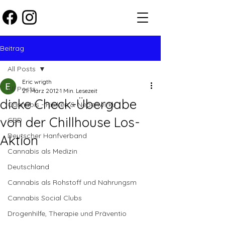
Beitrag
All Posts
Eric wrigth
All Posts
21. März 2012
1 Min. Lesezeit
dicke Check-Übergabe
Cannabis - Risiken & Nebenwirku
von der Chillhouse Los-
CBD
Deutscher Hanfverband
Aktion
Cannabis als Medizin
Deutschland
Cannabis als Rohstoff und Nahrungsm
Cannabis Social Clubs
Drogenhilfe, Therapie und Präventio