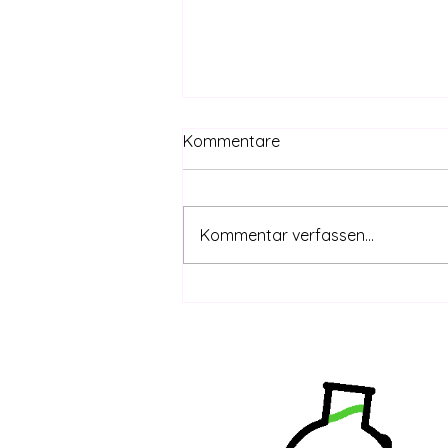
Kommentare
Kommentar verfassen...
CanG safe – THC-Grenzwert
coming | DHV-Video-News
#415