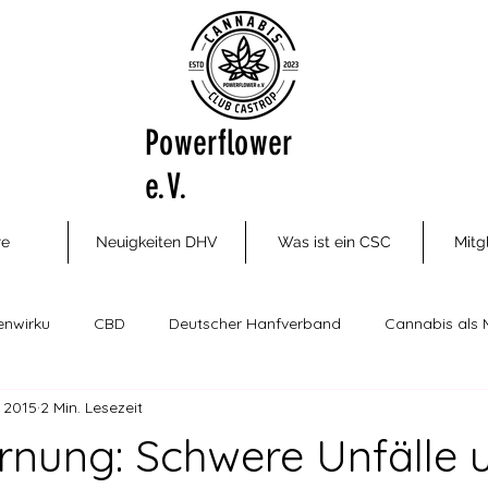
Powerflower
e.V.
re
Neuigkeiten DHV
Was ist ein CSC
Mitg
enwirku
CBD
Deutscher Hanfverband
Cannabis als 
. 2015
2 Min. Lesezeit
ungsm
Cannabis Social Clubs
Drogenhilfe, Therapie und P
nung: Schwere Unfälle 