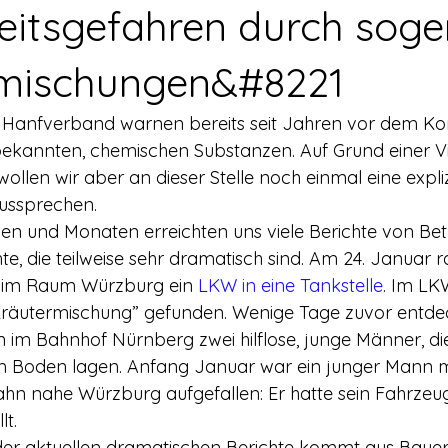
rerschein
Europa
Drogenpolitik - DHV
Medienbericht
itsgefahren durch sog
rmischungen&#8221
ne
Mitmachen!
Meinungsumfragen
Repression
Hanfverband warnen bereits seit Jahren vor dem K
ekannten, chemischen Substanzen. Auf Grund einer Vi
h Prohibition
Panorama & Merkwürdiges
Veranstaltungs
wollen wir aber an dieser Stelle noch einmal eine expli
ussprechen.
en und Monaten erreichten uns viele Berichte von Bet
Streckmittel
Wirtschaft
Test
Wissenschaft
e, die teilweise sehr dramatisch sind. Am 24. Januar r
 im Raum Würzburg ein 
LKW in eine Tankstelle
. Im LK
“Kräutermischung” gefunden. Wenige Tage zuvor entde
d a
n im Bahnhof Nürnberg zwei hilflose, junge Männer, die
Boden lagen. Anfang Januar war ein junger Mann m
hn nahe Würzburg aufgefallen: Er hatte sein Fahrzeug
lt.
l der aktuellen dramatischen Berichte kommt aus Bayer