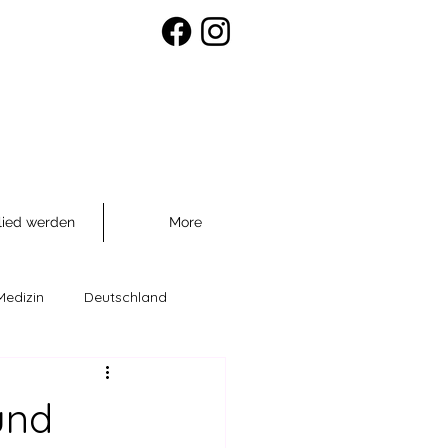
lied werden
More
Medizin
Deutschland
räventio
und