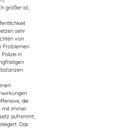
 größer ist, 
entlichkeit 
etzen sehr 
ichten von 
n Problemen 
olizei in 
ngfristigen 
ubstanzen 
enen 
enwirkungen 
ffensive, die 
 mit immer 
setz aufnimmt, 
teigert. Das 