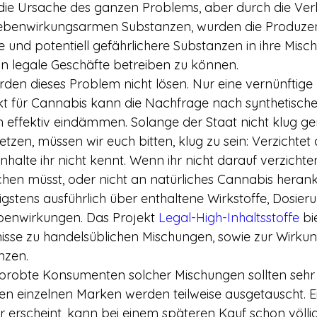
 die Ursache des ganzen Problems, aber durch die V
ebenwirkungsarmen Substanzen, wurden die Produzent
 und potentiell gefährlichere Substanzen in ihre Misc
n legale Geschäfte betreiben zu können.
den dieses Problem nicht lösen. Nur eine vernünftige 
kt für Cannabis kann die Nachfrage nach synthetische
ffektiv eindämmen. Solange der Staat nicht klug genu
etzen, müssen wir euch bitten, klug zu sein: Verzichtet 
halte ihr nicht kennt. Wenn ihr nicht darauf verzichten w
chen müsst, oder nicht an natürliches Cannabis hera
igstens ausführlich über enthaltene Wirkstoffe, Dosi
benwirkungen. Das Projekt 
Legal-High-Inhaltsstoffe
 bi
isse zu handelsüblichen Mischungen, sowie zur Wirkun
nzen.
robte Konsumenten solcher Mischungen sollten sehr vo
en einzelnen Marken werden teilweise ausgetauscht. E
er erscheint, kann bei einem späteren Kauf schon völli