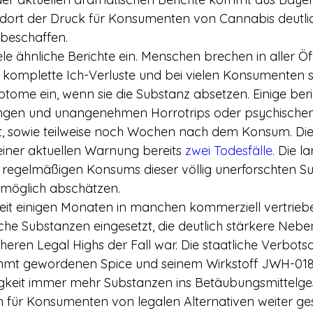
l dort der Druck für Konsumenten von Cannabis deutlich
 beschaffen.
e ähnliche Berichte ein. Menschen brechen in aller Öff
komplette Ich-Verluste und bei vielen Konsumenten s
tome ein, wenn sie die Substanz absetzen. Einige ber
ungen und unangenehmen Horrotrips oder psychische
 sowie teilweise noch Wochen nach dem Konsum. Die P
iner aktuellen Warnung bereits 
zwei Todesfälle.
 Die la
 regelmäßigen Konsums dieser völlig unerforschten S
nmöglich abschätzen.
eit einigen Monaten in manchen kommerziell vertrieb
he Substanzen eingesetzt, die deutlich stärkere Neb
üheren Legal Highs der Fall war. Die staatliche Verbotso
hmt gewordenen Spice und seinem Wirkstoff JWH-018
gkeit immer mehr Substanzen ins Betäubungsmittelge
en für Konsumenten von legalen Alternativen weiter ges