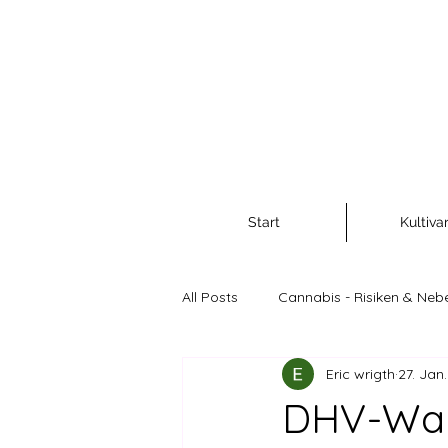
Start
Kultiva
All Posts
Cannabis - Risiken & Neb
Eric wrigth
27. Jan
Cannabis als Rohstoff und Nahr
DHV-War