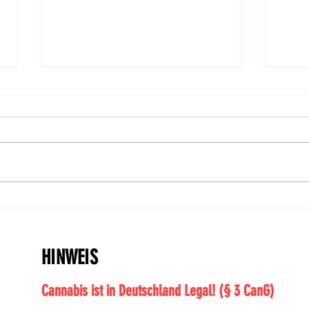
Feiertag: CanG im Bundesrat
Hanf
bestätigt! | DHV-Video-News
Ents
#414
HINWEIS
Cannabis ist in Deutschland Legal! (§ 3 CanG)