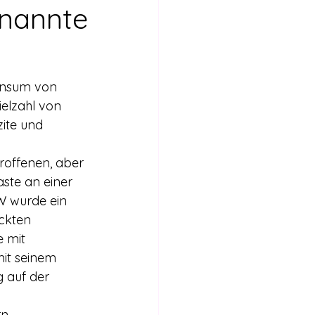
Internationales
enannte
Stimmen für die Legalisierung
onsum von 
elzahl von 
bericht
zite und 
roffenen, aber 
aste an einer 
W wurde ein 
ckten 
 mit 
it seinem 
 auf der 
n, 