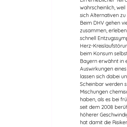
wahrscheinlich, wei
sich Alternativen zu
Beim DHV gehen viel
zusammen, erleben 
schnell Entzugssymp
Herz-Kreislaufstör
beim Konsum selbst,
Bayern erwähnt in e
Auswirkungen eines
lassen sich dabei u
Scheinbar werden s
Mischungen chemisc
haben, als es bei fr
seit dem 2008 berü
höherer Geschwindi
hat damit die Risik