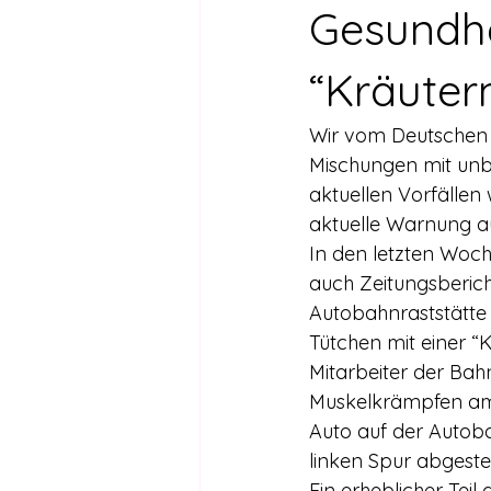
Drogen außer Cannabis
Füh
Gesundhe
“Kräute
Legalisierte Länder
Hanfsze
Wir vom Deutschen 
Mischungen mit unb
Recht & Urteile
Schäden durc
aktuellen Vorfällen 
aktuelle Warnung a
In den letzten Woch
Stimmen gegen die Legalisierung
auch Zeitungsbericht
Autobahnraststätte
Tütchen mit einer 
Wissenschaft zu Drogenpolitik un
Mitarbeiter der Bah
Muskelkrämpfen am 
Auto auf der Autoba
linken Spur abgestel
Ein erheblicher Tei