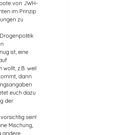
erbote von JWH-
en im Prinzip 
hungen zu 
Drogenpolitik 
n 
g ist, eine 
auf 
ollt, z.B. weil 
nkommt, dann 
erungsangaben 
etet euch dazu 
g der 
rsichtig sein! 
ine Mischung, 
g andere 