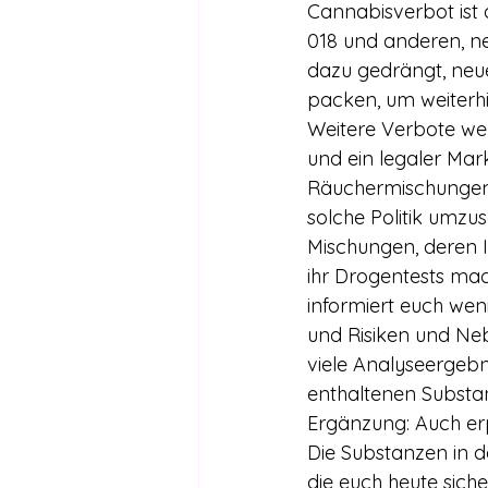
Cannabisverbot ist
018 und anderen, n
dazu gedrängt, neue
packen, um weiterhi
Weitere Verbote wer
und ein legaler Mar
Räuchermischungen e
solche Politik umzus
Mischungen, deren In
ihr Drogentests ma
informiert euch wen
und Risiken und Ne
viele Analyseergebn
enthaltenen Substa
Ergänzung: Auch erp
Die Substanzen in d
die euch heute sich