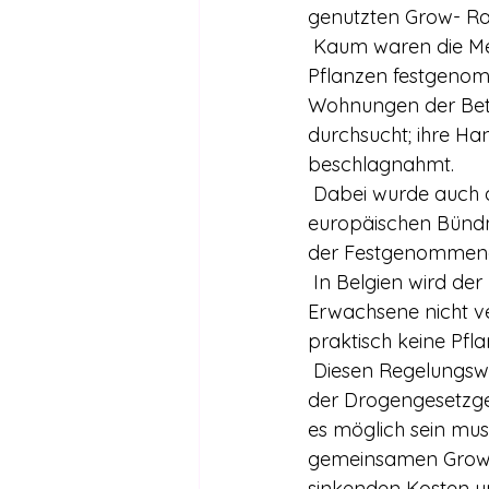
genutzten Grow- Rau
 Kaum waren die Medien verschwunden, wurden vier Aktivisten beim Transport der 
Pflanzen festgenom
Wohnungen der Bete
durchsucht; ihre Ha
beschlagnahmt.
 Dabei wurde auch der Computer und große Mengen Unterlagen von ENCOD, dem 
europäischen Bündni
der Festgenommenen
 In Belgien wird der Besitz von 3 Gramm Cannabis und die Aufzucht einer Pflanze durch 
Erwachsene nicht ver
praktisch keine Pfl
 Diesen Regelungswiderspruch will “Trekt Uw Plant” nutzen, um auf die Ungerechtigkeit 
der Drogengesetzge
es möglich sein mus
gemeinsamen Grow-
sinkenden Kosten un