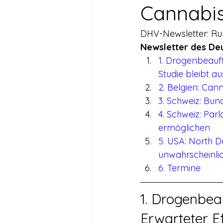
Drogen außer Cannabis
Füh
Cannabis
DHV-Newsletter: Run
Legalisierte Länder
Hanfsze
Newsletter des De
1. Drogenbeauft
Studie bleibt au
Recht & Urteile
Schäden durc
2. Belgien: Cann
3. Schweiz: Bund
4. Schweiz: Pa
Stimmen gegen die Legalisierung
ermöglichen
5. USA: North 
unwahrscheinli
Wissenschaft zu Drogenpolitik un
6. Termine
1. Drogenbeau
Erwarteter E