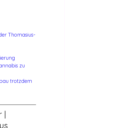
Internationales
Stimmen für die Legalisierung
 der Thomasius-
bericht
sierung
annabis zu 
nbau trotzdem 
 | 
aus