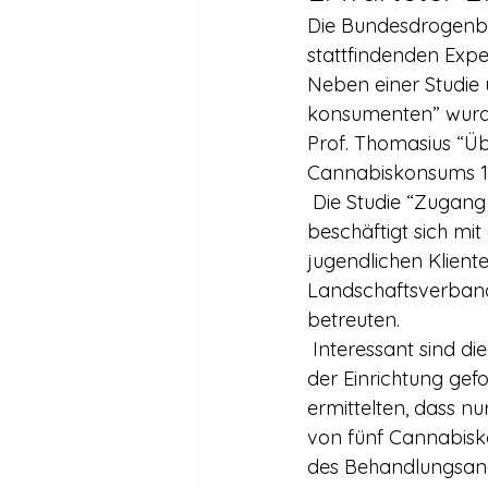
Die Bundesdrogenbea
stattfindenden Expe
Neben einer Studie
konsumenten” wurde
Prof. Thomasius “Üb
Cannabiskonsums 199
 Die Studie “Zugang zu jungen Cannabiskonsumentinnen und -konsumenten” 
beschäftigt sich mi
jugendlichen Klient
Landschaftsverband 
betreuten.
 Interessant sind die Ergebnisse der Studie, weil auch nach dem Grund für den Besuch 
der Einrichtung ge
ermittelten, dass nu
von fünf Cannabisk
des Behandlungsan