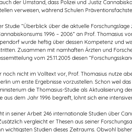
estellen verweisen, während Schulen Präventionsfachste
annabiskonsums 1996 – 2006” an Prof. Thomasius von
Eppendorf wurde heftig über dessen Kompetenz und wis
stritten. Zusammen mit namhaften Ärzten und Forsche
essemitteilung vom 25.11.2005 diesen “Forschungsskand
erlin um erste Ergebnisse vorzustellen. Schon weil das
nisterium die Thomasius-Studie als Aktualisierung der
 aus dem Jahr 1996 begreift, lohnt sich eine intensive
usätzlich vergleicht er Thesen aus seiner Forschungsa
n wichtigsten Studien dieses Zeitraums. Obwohl bisher 