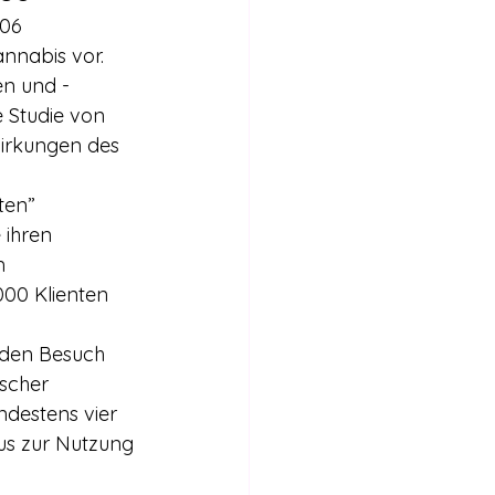
06 
nnabis vor. 
n und -
 Studie von 
wirkungen des 
 ihren 
m 
00 Klienten 
scher 
ndestens vier 
us zur Nutzung 