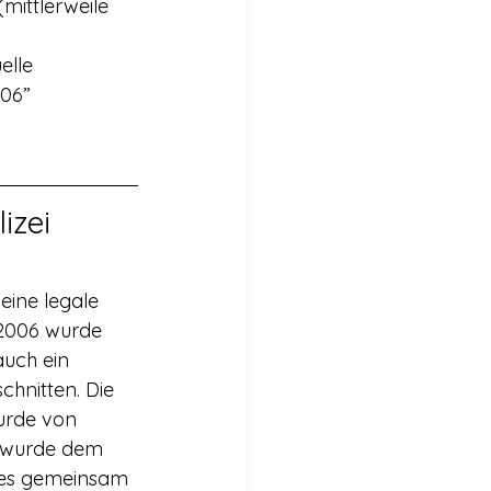
mittlerweile 
elle 
06” 
izei 
eine legale 
.2006 wurde 
auch ein 
chnitten. Die 
urde von 
s wurde dem 
des gemeinsam 