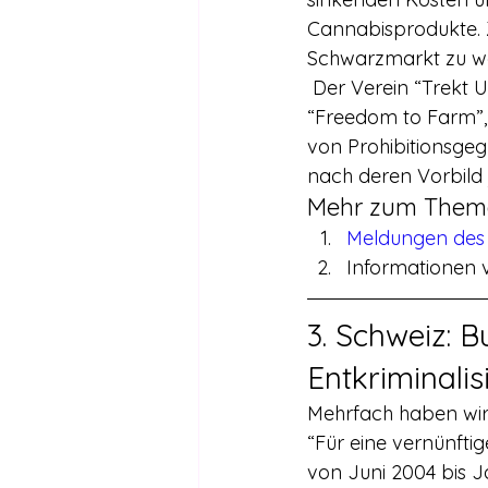
Cannabisprodukte. Z
Schwarzmarkt zu we
 Der Verein “Trekt Uw Plant” versteht sich als Teil der von ENCOD gestarteten Initiative 
“Freedom to Farm”, 
von Prohibitionsgeg
nach deren Vorbild 
Mehr zum Them
Meldungen des 
Informationen 
3. Schweiz: B
Entkriminali
Mehrfach haben wir 
“Für eine vernünftig
von Juni 2004 bis J