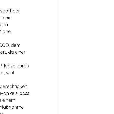
n die 
gen 
Klone 
rt, da einer 
r, weil 
von aus, dass 
n einem 
e Maßnahme 
n 