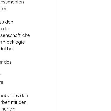
llen 
 der 
senschaftliche 
rn beklagte 
al bei 
 
 
re 
rbeit mit den 
nur ein 