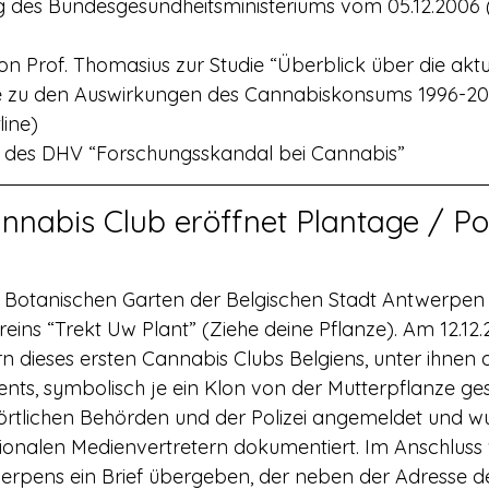
g des Bundesgesundheitsministeriums vom 05.12.2006 (
on Prof. Thomasius zur Studie “Überblick über die aktu
 zu den Auswirkungen des Cannabiskonsums 1996-20
line) 
g des DHV “Forschungsskandal bei Cannabis”
annabis Club eröffnet Plantage / Pol
im Botanischen Garten der Belgischen Stadt Antwerpen 
eins “Trekt Uw Plant” (Ziehe deine Pflanze). Am 12.12
rn dieses ersten Cannabis Clubs Belgiens, unter ihnen 
ents, symbolisch je ein Klon von der Mutterpflanze ges
örtlichen Behörden und der Polizei angemeldet und w
tionalen Medienvertretern dokumentiert. Im Anschlus
erpens ein Brief übergeben, der neben der Adresse 