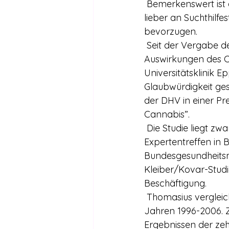
 Bemerkenswert ist auch der Umstand, dass Polizei und Justiz Cannabiskonsumenten 
lieber an Suchthilf
bevorzugen.
 Seit der Vergabe der Studie “Überblick über die aktuelle Forschungslage zu den 
Auswirkungen des C
Universitätsklinik 
Glaubwürdigkeit ge
der DHV in einer Pr
Cannabis”.
 Die Studie liegt zwar noch nicht im Volltext vor, Prof. Thomasius nutze aber das 
Expertentreffen in B
Bundesgesundheitsmi
Kleiber/Kovar-Studie
Beschäftigung.
 Thomasius vergleicht in seiner Arbeit 246 internationale Studien über Cannabis aus den 
Jahren 1996-2006. Z
Ergebnissen der zeh