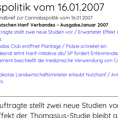
rerschein
Europa
Drogenpolitik - DHV
Medienbericht
politik vom 16.01.2007
dbrief zur Cannabispolitik vom 16.01.2007
ne
Mitmachen!
Meinungsumfragen
Repression
utschen Hanf Verbandes – AusgabeJanuar 2007
ragte stellt zwei neue Studien vor / Erwarteter Effekt
s
h Prohibition
Panorama & Merkwürdiges
Veranstaltungs
abis Club eröffnet Plantage / Polizei schreitet ein
esrat lehnt Hanf-Initiative ab/ SP fordert Entkriminali
rlament beschließt die medizinische Verwendung von C
Streckmittel
Wirtschaft
Test
Wissenschaft
Dakotas Landwirtschaftsminister erlaubt Nutzhanf / A
ch
d a
ftragte stellt zwei neue Studien vor
ffekt der Thomasius-Studie bleibt 