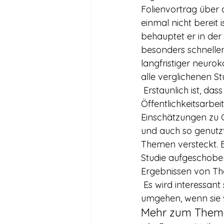
Folienvortrag über d
einmal nicht bereit 
behauptet er in de
besonders schnelle
langfristiger neuro
alle verglichenen S
 Erstaunlich ist, dass das Bundesgesundheitsministerium die Studie bisher kaum für 
Öffentlichkeitsarbei
Einschätzungen zu 
und auch so genutzt 
Themen versteckt. B
Studie aufgeschoben 
Ergebnissen von Th
 Es wird interessant sein, wie das BMG und die Bundesdrogenbeauftragte mit der Studie 
umgehen, wenn sie w
Mehr zum Them