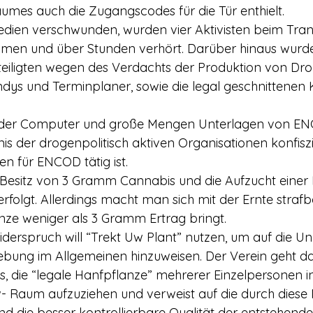
mes auch die Zugangscodes für die Tür enthielt.
men und über Stunden verhört. Darüber hinaus wurde
iligten wegen des Verdachts der Produktion von Dro
ndys und Terminplaner, sowie die legal geschnittenen 
s der drogenpolitisch aktiven Organisationen konfiszie
 für ENCOD tätig ist.
folgt. Allerdings macht man sich mit der Ernte strafba
anze weniger als 3 Gramm Ertrag bringt.
bung im Allgemeinen hinzuweisen. Der Verein geht da
s, die “legale Hanfpflanze” mehrerer Einzelpersonen i
 Raum aufzuziehen und verweist auf die durch dies
d die besser kontrollierbare Qualität der entstehende