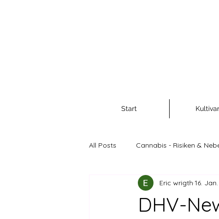
Start
Kultiva
All Posts
Cannabis - Risiken & Neb
Eric wrigth
16. Jan
Cannabis als Rohstoff und Nahr
DHV-News