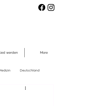
lied werden
More
Medizin
Deutschland
räventio