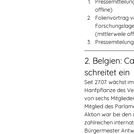
Pressemitteilun
offline) 
Folienvortrag v
Forschungslage
(mittlerweile off
Pressemiteilun
2. Belgien: C
schreitet ein
Seit 27.07. wächst 
Hanfpflanze des Ver
von sechs Mitgliede
Mitglied des Parlam
Aktion war bei den 
zahlreichen interna
Bürgermeister Antw