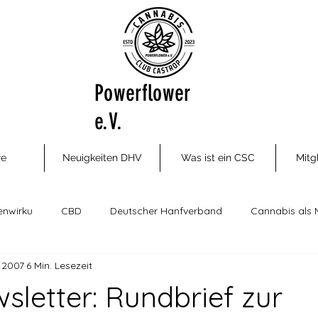
Powerflower
e.V.
re
Neuigkeiten DHV
Was ist ein CSC
Mitg
enwirku
CBD
Deutscher Hanfverband
Cannabis als 
. 2007
6 Min. Lesezeit
ungsm
Cannabis Social Clubs
Drogenhilfe, Therapie und P
letter: Rundbrief zur