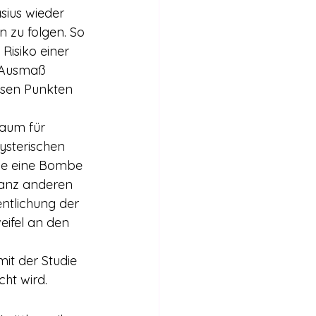
sius wieder 
n zu folgen. So 
isiko einer 
 Ausmaß 
esen Punkten 
hysterischen 
ie eine Bombe 
 ganz anderen 
entlichung der 
eifel an den 
ht wird.