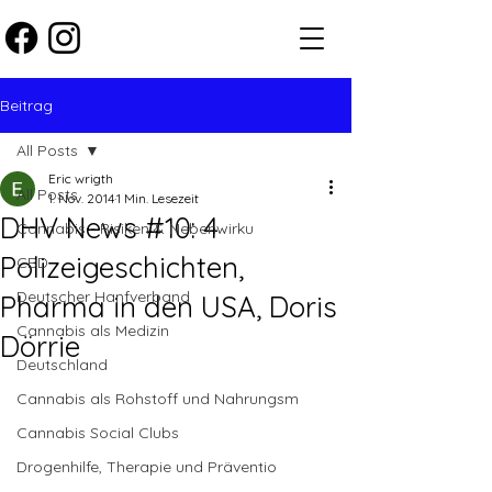
Beitrag
All Posts
Eric wrigth
All Posts
1. Nov. 2014
1 Min. Lesezeit
DHV News #10: 4
Cannabis - Risiken & Nebenwirku
Polizeigeschichten,
CBD
Deutscher Hanfverband
Pharma in den USA, Doris
Cannabis als Medizin
Dörrie
Deutschland
Cannabis als Rohstoff und Nahrungsm
Cannabis Social Clubs
Drogenhilfe, Therapie und Präventio