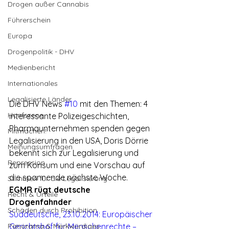
Drogen außer Cannabis
Führerschein
Europa
Drogenpolitik - DHV
Medienbericht
Internationales
Legalisierte Länder
Die DHV News 
#10
 mit den Themen: 4 
Hanfszene
interessante Polizeigeschichten, 
Pharmaunternehmen spenden gegen 
Mitmachen!
Legalisierung in den USA, Doris Dörrie 
Meinungsumfragen
bekennt sich zur Legalisierung und 
Repression
zum Konsum und eine Vorschau auf 
die spannende nächste Woche.
Stimmen für die Legalisierung
EGMR rügt deutsche 
Recht & Urteile
Drogenfahnder
Schäden durch Prohibition
Süddeutsche, 23.10.2014: Europäischer 
Panorama & Merkwürdiges
Gerichtshof für Menschenrechte – 