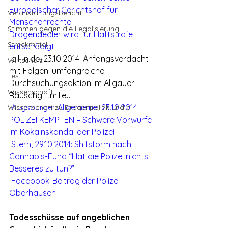
Europäischer Gerichtshof für 
Veranstaltungsbericht
Menschenrechte
Stimmen gegen die Legalisierung
Drogendealer wird für Haftstrafe 
Streckmittel
entschädigt
 all-in.de, 23.10.2014: Anfangsverdacht 
Wirtschaft
mit Folgen: umfangreiche 
Test
Durchsuchungsaktion im Allgäuer 
Wissenschaft
Rauschgiftmilieu
Augsburger Allgemeine, 23.10.2014: 
Wissenschaft zu Drogenpolitik und a
POLIZEI KEMPTEN – Schwere Vorwürfe 
im Kokainskandal der Polizei
Stern, 29.10.2014: Shitstorm nach 
Cannabis-Fund “Hat die Polizei nichts 
Besseres zu tun?”
Facebook-Beitrag der Polizei 
Oberhausen
Todesschüsse auf angeblichen 