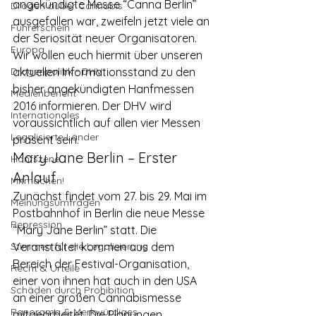
angekündigte Messe “Canna Berlin” 
Drogen außer Cannabis
ausgefallen war, zweifeln jetzt viele an 
Führerschein
der Seriosität neuer Organisatoren. 
Europa
Wir wollen euch hiermit über unseren 
Drogenpolitik - DHV
aktuellen Informationsstand zu den 
bisher angekündigten Hanfmessen 
Medienbericht
2016 informieren. Der DHV wird 
Internationales
voraussichtlich auf allen vier Messen 
Legalisierte Länder
präsent sein.
Mary Jane Berlin – Erster 
Hanfszene
Anlauf
Mitmachen!
Zunächst findet vom 27. bis 29. Mai im 
Meinungsumfragen
Postbahnhof in Berlin die neue Messe 
Repression
“Mary Jane Berlin” statt. Die 
Stimmen für die Legalisierung
Veranstalter kommen aus dem 
Bereich der Festival-Organisation, 
Recht & Urteile
einer von ihnen hat auch in den USA 
Schäden durch Prohibition
an einer großen Cannabismesse 
Panorama & Merkwürdiges
mitgearbeitet. Die Planungen 