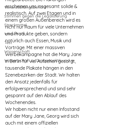
erscheinen uns insgesamt solide & 
Veranstaltungsbericht
realistisch. Auf zwei Etagen und in 
Stimmen gegen die Legalisierung
einem großen Außenbereich wird es 
Streckmittel
nicht nur Raum für viele Unternehmen 
und Produkte geben, sondern 
Wirtschaft
natürlich auch Essen, Musik und 
Test
Vorträge. Mit einer massiven 
Wissenschaft
Werbekampagne hat die Mary Jane 
Wissenschaft zu Drogenpolitik und a
in Berlin für viel Aufsehen gesorgt, 
tausende Plakate hängen in den 
Szenebezirken der Stadt. Wir halten 
den Ansatz jedenfalls für 
erfolgversprechend und sind sehr 
gespannt auf den Ablauf des 
Wochenendes.
Wir haben nicht nur einen Infostand 
auf der Mary Jane, Georg wird sich 
auch mit einem offiziellen 