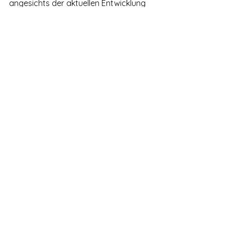
angesichts der aktuellen Entwicklung 
sehr glücklich und hoffen, dass sich 
auch viele DHV-Firmensponsoren an 
Messen im deutschsprachigen Raum 
beteiligen. Wir sehen uns dort!
#Übersichtsartikel
Deutscher Hanfverband
Deutschland
Hanfszene
Alle ansehen
Aktuelle Beiträge