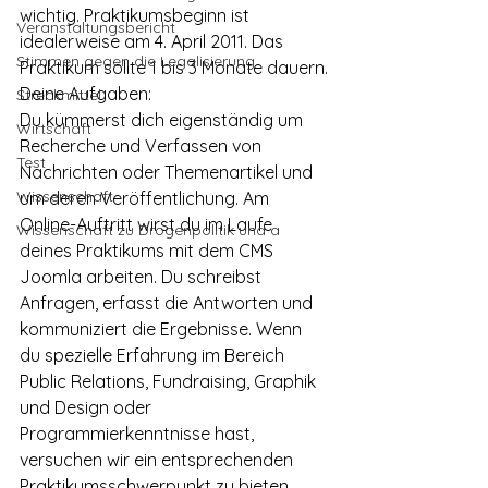
wichtig. Praktikumsbeginn ist 
Veranstaltungsbericht
idealerweise am 4. April 2011. Das 
Stimmen gegen die Legalisierung
Praktikum sollte 1 bis 3 Monate dauern.
Deine Aufgaben:
Streckmittel
Du kümmerst dich eigenständig um 
Wirtschaft
Recherche und Verfassen von 
Test
Nachrichten oder Themenartikel und 
Wissenschaft
um deren Veröffentlichung. Am 
Online-Auftritt wirst du im Laufe 
Wissenschaft zu Drogenpolitik und a
deines Praktikums mit dem CMS 
Joomla arbeiten. Du schreibst 
Anfragen, erfasst die Antworten und 
kommuniziert die Ergebnisse. Wenn 
du spezielle Erfahrung im Bereich 
Public Relations, Fundraising, Graphik 
und Design oder 
Programmierkenntnisse hast, 
versuchen wir ein entsprechenden 
Praktikumsschwerpunkt zu bieten.