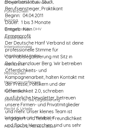
Bewerberstatus:  Studi, 
Drogen außer Cannabis
Berufseinsteiger, Praktikant
Führerschein
Beginn:  04.04.2011
Europa
Dauer:  1 bis 3 Monate
Drogenpolitik - DHV
Entgelt:  Nein
Firmenprofil:
Medienbericht
Der Deutsche Hanf Verband ist deine 
Internationales
professionelle Stimme für 
Legalisierte Länder
Cannabislegalisierung mit Sitz in 
Berlin-Prenzlauer Berg. Wir betreiben 
Hanfszene
Öffentlichkeits- und 
Mitmachen!
Kampagnenarbeit, halten Kontakt mit 
Meinungsumfragen
der Presse, Politikern und der 
Öffentlichkeit 2.0, schreiben 
Repression
ausführliche Newsletter, betreuen 
Stimmen für die Legalisierung
unsere Firmen- und Privatmitglieder 
Recht & Urteile
und mehr. Unser kleines Team ist 
Schäden durch Prohibition
engagiert und flexibel, Freundlichkeit 
und flache Hierarchien sind uns sehr 
Panorama & Merkwürdiges