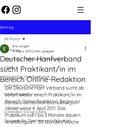
Beitrag
All Posts
Eric wrigth
All Posts
9. März 2011
2 Min. Lesezeit
Deutscher Hanfverband
Cannabis - Risiken & Nebenwirku
sucht Praktikant/in im
CBD
Deutscher Hanfverband
Bereich Online-Redaktion
Cannabis als Medizin
Der Deutsche Hanf Verband sucht ab 
Deutschland
sofort wieder eine/n Praktikant/in im 
Bereich Online-Redaktion. Beginn ist 
Cannabis als Rohstoff und Nahrungsm
idealerweise 4. April 2011. Das 
Cannabis Social Clubs
Praktikum soll 1 bis 3 Monate dauern.
Drogenhilfe, Therapie und Präventio
Anstellungsart:  30 Stunden/Woche