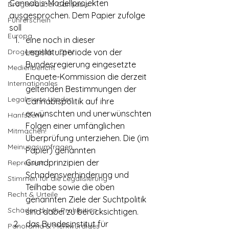
Cannabis-Modellprojekten 
Drogen außer Cannabis
ausgesprochen. Dem Papier zufolge 
Führerschein
soll
Europa
eine noch in dieser 
Drogenpolitik - DHV
Legislaturperiode von der 
Bundesregierung eingesetzte 
Medienbericht
Enquete-Kommission die derzeit 
Internationales
geltenden Bestimmungen der 
Legalisierte Länder
Cannabispolitik auf ihre 
erwünschten und unerwünschten 
Hanfszene
Folgen einer umfänglichen 
Mitmachen!
Überprüfung unterziehen. Die (im 
Meinungsumfragen
Papier) genannten 
Grundprinzipien der 
Repression
Schadensverhinderung und 
Stimmen für die Legalisierung
Teilhabe sowie die oben 
Recht & Urteile
genannten Ziele der Suchtpolitik 
Schäden durch Prohibition
sind dabei zu berücksichtigen. 
das Bundesinstitut für 
Panorama & Merkwürdiges