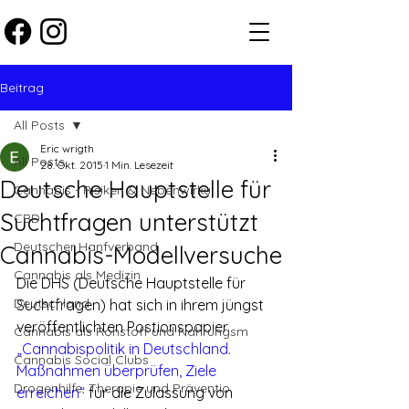
Beitrag
All Posts
Eric wrigth
All Posts
28. Okt. 2015
1 Min. Lesezeit
Deutsche Hauptstelle für
Cannabis - Risiken & Nebenwirku
Suchtfragen unterstützt
CBD
Deutscher Hanfverband
Cannabis-Modellversuche
Cannabis als Medizin
Die DHS (Deutsche Hauptstelle für 
Deutschland
Suchtfragen) hat sich in ihrem jüngst 
veröffentlichten Postionspapier 
Cannabis als Rohstoff und Nahrungsm
„Cannabispolitik in Deutschland. 
Cannabis Social Clubs
Maßnahmen überprüfen, Ziele 
Drogenhilfe, Therapie und Präventio
erreichen“
 für die Zulassung von 