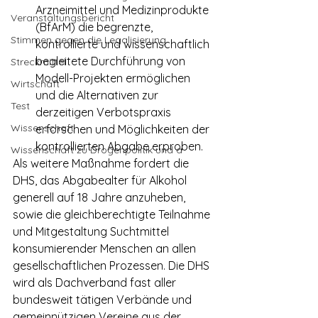
Arzneimittel und Medizinprodukte 
Veranstaltungsbericht
(BfArM) die begrenzte, 
Stimmen gegen die Legalisierung
kontrollierte und wissenschaftlich 
begleitete Durchführung von 
Streckmittel
Modell-Projekten ermöglichen 
Wirtschaft
und die Alternativen zur 
Test
derzeitigen Verbotspraxis 
Wissenschaft
erforschen und Möglichkeiten der 
kontrollierten Abgabe erproben.
Wissenschaft zu Drogenpolitik und a
Als weitere Maßnahme fordert die 
DHS, das Abgabealter für Alkohol 
generell auf 18 Jahre anzuheben, 
sowie die gleichberechtigte Teilnahme 
und Mitgestaltung Suchtmittel 
konsumierender Menschen an allen 
gesellschaftlichen Prozessen. Die DHS 
wird als Dachverband fast aller 
bundesweit tätigen Verbände und 
gemeinnützigen Vereine aus der 