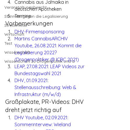
Cannabis aus Jamaika in 
Veranstaltungsbericht
deutschen Apotheken
Termine
Stimmen gegen die Legalisierung
Vorbemerkungen
Streckmittel
DHV-Firmensponsoring
Wirtschaft
Martins CannabisARCHIV 
Test
Youtube, 26.08.2021: Kommt die 
Wissenschaft
Legalisierung 2022? 
(Drogenpolitiker @ ICBC 2021)
Wissenschaft zu Drogenpolitik und a
LEAP, 27.08.2021: LEAP Videos zur 
Bundestagswahl 2021
DHV, 01.09.2021: 
Stellenausschreibung: Web & 
Infrastruktur (m/w/d)
Großplakate, PR-Videos: DHV 
dreht jetzt richtig auf
DHV Youtube, 02.09.2021: 
Sommerinterview: Wieland 