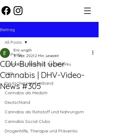
Beitrag
All Posts
Eric wrigth
All Posts
3. Sept. 2021
2 Min. Lesezeit
CDU-Bullshit über
Cannabis - Risiken & Nebenwirku
Cannabis | DHV-Video-
CBD
Deutscher Hanfverband
News #305
Cannabis als Medizin
Deutschland
Cannabis als Rohstoff und Nahrungsm
Cannabis Social Clubs
Drogenhilfe, Therapie und Präventio