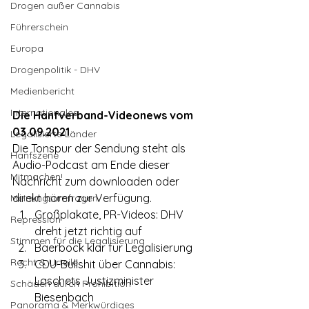
Drogen außer Cannabis
Führerschein
Europa
Drogenpolitik - DHV
Medienbericht
Internationales
Die Hanfverband-Videonews vom 
03.09.2021
Legalisierte Länder
Die Tonspur der Sendung steht als 
Hanfszene
Audio-Podcast am Ende dieser 
Mitmachen!
Nachricht zum downloaden oder 
direkt hören zur Verfügung.
Meinungsumfragen
Großplakate, PR-Videos: DHV 
Repression
dreht jetzt richtig auf
Stimmen für die Legalisierung
Baerbock klar für Legalisierung
Recht & Urteile
CDU-Bullshit über Cannabis: 
Laschets Justizminister 
Schäden durch Prohibition
Biesenbach
Panorama & Merkwürdiges