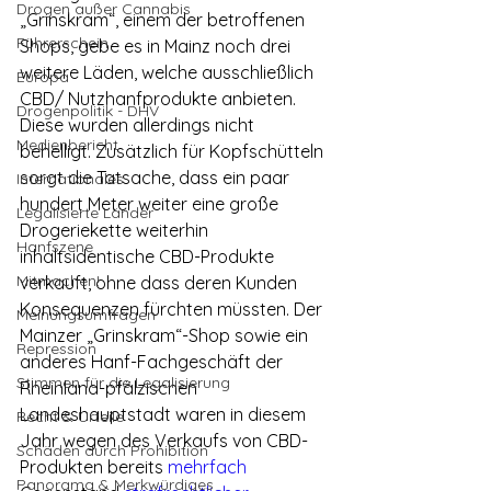
Drogen außer Cannabis
„Grinskram“, einem der betroffenen 
Führerschein
Shops, gebe es in Mainz noch drei 
weitere Läden, welche ausschließlich 
Europa
CBD/ Nutzhanfprodukte anbieten. 
Drogenpolitik - DHV
Diese wurden allerdings nicht 
Medienbericht
behelligt. Zusätzlich für Kopfschütteln 
sorgt die Tatsache, dass ein paar 
Internationales
hundert Meter weiter eine große 
Legalisierte Länder
Drogeriekette weiterhin 
Hanfszene
inhaltsidentische CBD-Produkte 
Mitmachen!
verkauft, ohne dass deren Kunden 
Konsequenzen fürchten müssten. Der 
Meinungsumfragen
Mainzer „Grinskram“-Shop sowie ein 
Repression
anderes Hanf-Fachgeschäft der 
Stimmen für die Legalisierung
Rheinland-pfälzischen 
Landeshauptstadt waren in diesem 
Recht & Urteile
Jahr wegen des Verkaufs von CBD-
Schäden durch Prohibition
Produkten bereits 
mehrfach
Panorama & Merkwürdiges