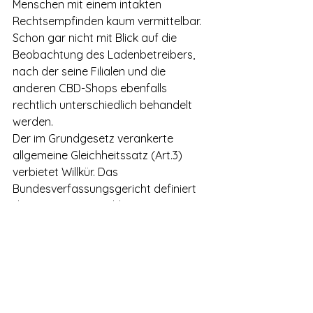
Menschen mit einem intakten 
Rechtsempfinden kaum vermittelbar. 
Schon gar nicht mit Blick auf die 
Beobachtung des Ladenbetreibers, 
nach der seine Filialen und die 
anderen CBD-Shops ebenfalls 
rechtlich unterschiedlich behandelt 
werden.
Der im Grundgesetz verankerte 
allgemeine Gleichheitssatz (Art.3) 
verbietet Willkür. Das 
Bundesverfassungsgericht definiert 
diese in einem Beschluss von 1989 wie 
folgt: 
„Willkür ist bei einer 
Maßnahme gegeben, welche 
im Verhältnis zu der Situation, 
der sie Herr werden will, 