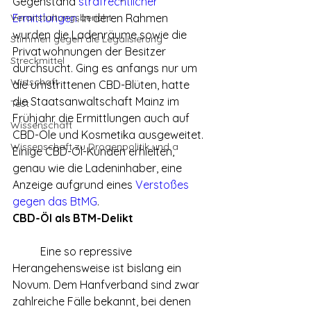
Gegenstand 
strafrechtlicher 
Veranstaltungsbericht
Ermittlungen
. In deren Rahmen 
wurden die Ladenräume sowie die 
Stimmen gegen die Legalisierung
Privatwohnungen der Besitzer 
Streckmittel
durchsucht. Ging es anfangs nur um 
Wirtschaft
die umstrittenen CBD-Blüten, hatte 
die Staatsanwaltschaft Mainz im 
Test
Frühjahr die Ermittlungen auch auf 
Wissenschaft
CBD-Öle und Kosmetika ausgeweitet. 
Wissenschaft zu Drogenpolitik und a
Einige CBD-Öl-Kunden erhielten, 
genau wie die Ladeninhaber, eine 
Anzeige aufgrund eines 
Verstoßes 
gegen das BtMG
.
CBD-Öl als BTM-Delikt
	Eine so repressive 
Herangehensweise ist bislang ein 
Novum. Dem Hanfverband sind zwar 
zahlreiche Fälle bekannt, bei denen 