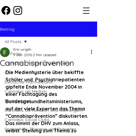
Beitrag
All Posts
Eric wrigth
All Posts
1. Jan. 2010
2 Min. Lesezeit
Cannabisprävention
Cannabis - Risiken & Nebenwirku
Die Medienhysterie über bekiffte 
CBD
Schüler und  Psychiatriepatienten 
Deutscher Hanfverband
gipfelte Ende November 2004 in 
Cannabis als Medizin
einer Fachtagung des  
Deutschland
Bundesgesundheitsministeriums, 
auf der viele Experten das Thema  
Cannabis als Rohstoff und Nahrungsm
“Cannabisprävention” diskutierten. 
Cannabis Social Clubs
Das nimmt der DHV zum Anlass, 
Drogenhilfe, Therapie und Präventio
selbst  Stellung zum Thema zu 