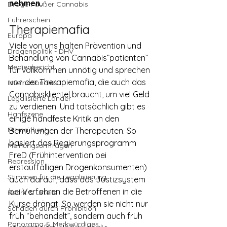
nehmen.
Drogen außer Cannabis
Führerschein
Therapiemafia
Europa
Viele von uns halten Prävention und 
Drogenpolitik - DHV
Behandlung von Cannabis”patienten” 
Medienbericht
für vollkommen unnötig und sprechen 
von der Therapiemafia, die auch das 
Internationales
Cannabisklientel braucht, um viel Geld 
Legalisierte Länder
zu verdienen. Und tatsächlich gibt es 
Hanfszene
einige handfeste Kritik an den 
Mitmachen!
Bemühungen der Therapeuten. So 
basiert das Regierungsprogramm 
Meinungsumfragen
FreD (Frühintervention bei 
Repression
erstauffälligen Drogenkonsumenten) 
Stimmen für die Legalisierung
auch darauf, dass das Justizsystem 
bei Verfahren die Betroffenen in die 
Recht & Urteile
Kurse drängt. So werden sie nicht nur 
Schäden durch Prohibition
früh “behandelt”, sondern auch früh 
Panorama & Merkwürdiges