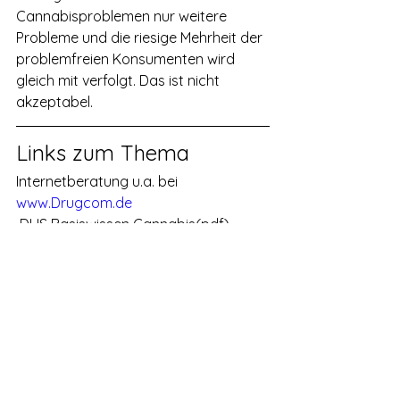
Cannabisproblemen nur weitere 
Probleme und die riesige Mehrheit der 
problemfreien Konsumenten wird 
gleich mit verfolgt. Das ist nicht 
akzeptabel.
Links zum Thema
Internetberatung u.a. bei 
www.Drugcom.de
 DHS Basiswissen Cannabis(pdf)
VfD Cannabis und Psychose
Dieser Text wurde fast identisch 
zuerst im 
Hanf Journal
 Januar 05 
veröffentlicht.