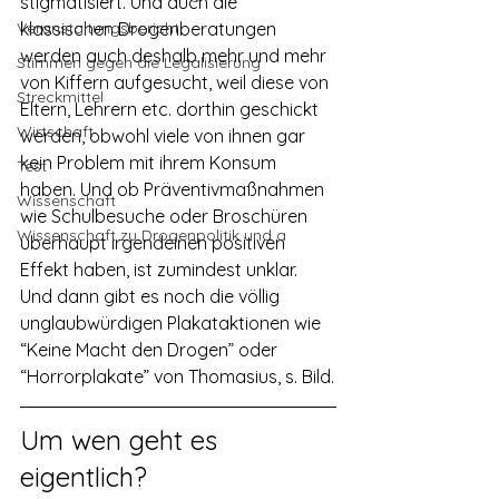
stigmatisiert. Und auch die 
Veranstaltungsbericht
klassischen Drogenberatungen 
werden auch deshalb mehr und mehr 
Stimmen gegen die Legalisierung
von Kiffern aufgesucht, weil diese von 
Streckmittel
Eltern, Lehrern etc. dorthin geschickt 
Wirtschaft
werden, obwohl viele von ihnen gar 
kein Problem mit ihrem Konsum 
Test
haben. Und ob Präventivmaßnahmen 
Wissenschaft
wie Schulbesuche oder Broschüren 
Wissenschaft zu Drogenpolitik und a
überhaupt irgendeinen positiven 
Effekt haben, ist zumindest unklar. 
Und dann gibt es noch die völlig 
unglaubwürdigen Plakataktionen wie 
“Keine Macht den Drogen” oder 
“Horrorplakate” von Thomasius, s. Bild.
Um wen geht es 
eigentlich?