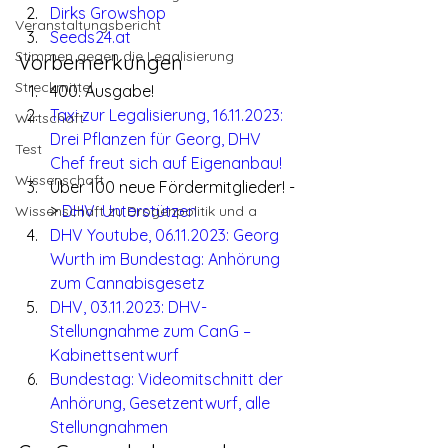
Dirks Growshop
Veranstaltungsbericht
Seeds24.at
Stimmen gegen die Legalisierung
Vorbemerkungen
Streckmittel
400. Ausgabe!
Taxi zur Legalisierung, 16.11.2023: 
Wirtschaft
Drei Pflanzen für Georg, DHV 
Test
Chef freut sich auf Eigenanbau!
Wissenschaft
Über 100 neue Fördermitglieder! -
> 
DHV: Unterstützen
Wissenschaft zu Drogenpolitik und a
DHV Youtube, 06.11.2023: Georg 
Wurth im Bundestag: Anhörung 
zum Cannabisgesetz
DHV, 03.11.2023: DHV-
Stellungnahme zum CanG – 
Kabinettsentwurf
Bundestag: Videomitschnitt der 
Anhörung, Gesetzentwurf, alle 
Stellungnahmen