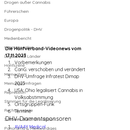
Drogen außer Cannabis
Führerschein
Europa
Drogenpolitik - DHV
Medienbericht
Internationales
Die Hanfverband-Videonews vom 
17.11.2023
Legalisierte Länder
Vorbemerkungen
Hanfszene
CanG: verschoben und verändert
Mitmachen!
DHV-Umfrage Infratest Dimap 
2023
Meinungsumfragen
USA: Ohio legalisiert Cannabis in 
Repression
Volksabstimmung
Stimmen für die Legalisierung
Ortsgruppen-Funk
Recht & Urteile
Termine
DHV-Diamantsponsoren
Schäden durch Prohibition
AVAAY Medical
Panorama & Merkwürdiges