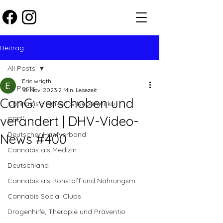
Beitrag
All Posts
Eric wrigth
All Posts
18. Nov. 2023
2 Min. Lesezeit
CanG: verschoben und
Cannabis - Risiken & Nebenwirku
verändert | DHV-Video-
CBD
Deutscher Hanfverband
News #400
Cannabis als Medizin
Deutschland
Cannabis als Rohstoff und Nahrungsm
Cannabis Social Clubs
Drogenhilfe, Therapie und Präventio