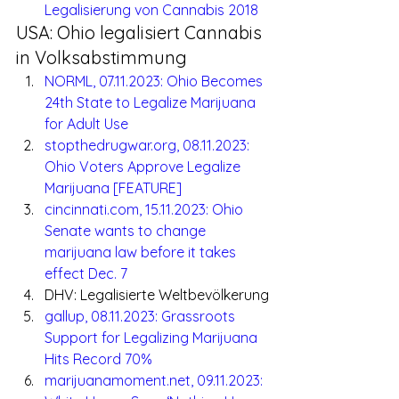
Legalisierung von Cannabis 2018
USA: Ohio legalisiert Cannabis 
in Volksabstimmung
NORML, 07.11.2023: Ohio Becomes 
24th State to Legalize Marijuana 
for Adult Use
stopthedrugwar.org, 08.11.2023: 
Ohio Voters Approve Legalize 
Marijuana [FEATURE]
cincinnati.com, 15.11.2023: Ohio 
Senate wants to change 
marijuana law before it takes 
effect Dec. 7
DHV: Legalisierte Weltbevölkerung
gallup, 08.11.2023: Grassroots 
Support for Legalizing Marijuana 
Hits Record 70%
marijuanamoment.net, 09.11.2023: 