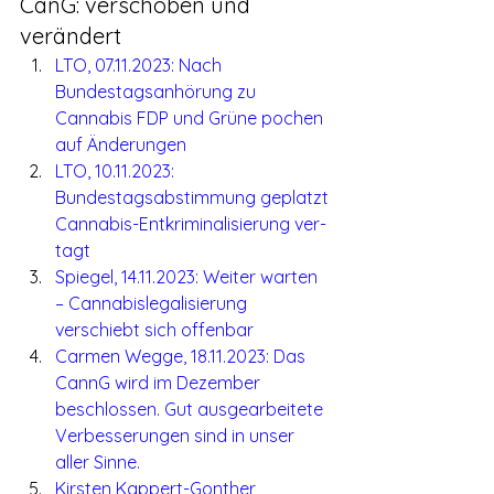
CanG: verschoben und 
verändert
LTO, 07.11.2023: Nach 
Bundestagsanhörung zu 
Cannabis FDP und Grüne pochen 
auf Ände­rungen
LTO, 10.11.2023: 
Bundestagsabstimmung geplatzt 
Cannabis-Ent­kri­mi­na­li­sie­rung ver­
tagt
Spiegel, 14.11.2023: Weiter warten 
– Cannabislegalisierung 
verschiebt sich offenbar
Carmen Wegge, 18.11.2023: Das 
CannG wird im Dezember 
beschlossen. Gut ausgearbeitete 
Verbesserungen sind in unser 
aller Sinne.
Kirsten Kappert-Gonther, 