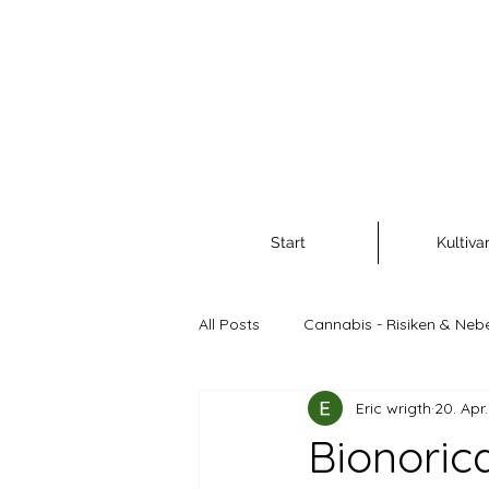
Start
Kultiva
All Posts
Cannabis - Risiken & Neb
Eric wrigth
20. Apr
Cannabis als Rohstoff und Nahr
Bionoric