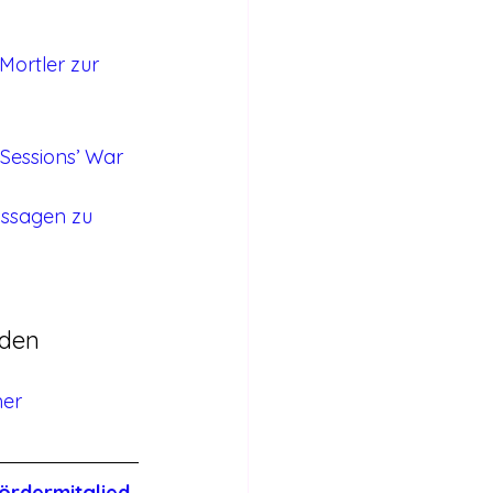
Mortler zur 
Sessions’ War 
ussagen zu 
nden
d
er 
ördermitglied 