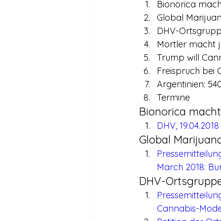
Bionorica mach
Global Marijua
DHV-Ortsgruppe
Mortler macht 
Trump will Can
Freispruch bei
Argentinien: 54
Termine
Bionorica macht
DHV, 19.04.201
Global Marijuan
Pressemitteilu
March 2018: Bu
DHV-Ortsgruppe 
Pressemitteilu
Cannabis-Model