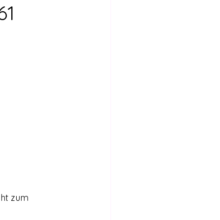
Internationales
61
Stimmen für die Legalisierung
bericht
cht zum 