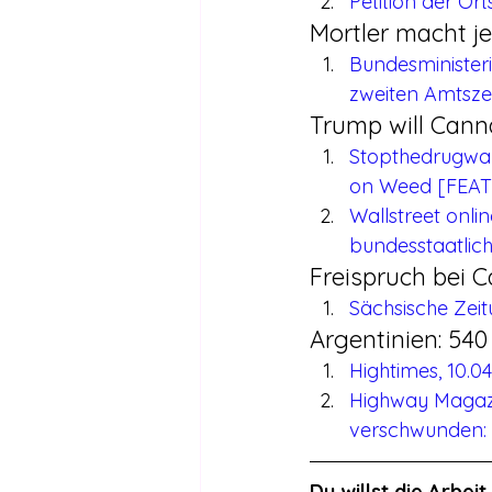
Petition der O
Mortler macht j
Bundesministeri
zweiten Amtsze
Trump will Cann
Stopthedrugwar.
on Weed [FEA
Wallstreet onli
bundesstaatli
Freispruch bei 
Sächsische Zeit
Argentinien: 540
Hightimes, 10.0
Highway Magazi
verschwunden: P
Du willst die Arbe