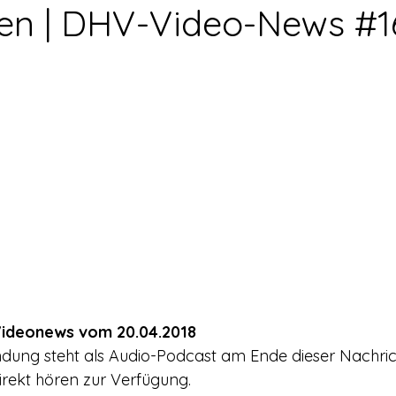
rerschein
Europa
Drogenpolitik - DHV
Medienbericht
en | DHV-Video-News #1
ne
Mitmachen!
Meinungsumfragen
Repression
h Prohibition
Panorama & Merkwürdiges
Veranstaltungs
Streckmittel
Wirtschaft
Test
Wissenschaft
d a
ideonews vom 20.04.2018
ndung steht als Audio-Podcast am Ende dieser Nachri
rekt hören zur Verfügung.