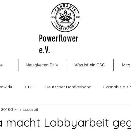
Powerflower
e.V.
re
Neuigkeiten DHV
Was ist ein CSC
Mitg
enwirku
CBD
Deutscher Hanfverband
Cannabis als 
. 2018
3 Min. Lesezeit
ungsm
Cannabis Social Clubs
Drogenhilfe, Therapie und P
a macht Lobbyarbeit ge