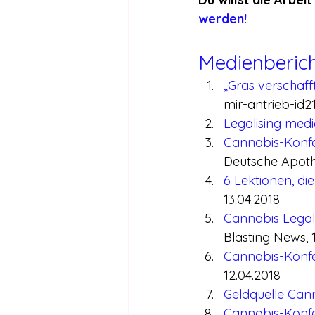
werden!
Medienberic
„Gras verschaff
mir-antrieb-id21
Legalising med
Cannabis-Konfe
Deutsche Apothe
6 Lektionen, di
13.04.2018
Cannabis Legali
Blasting News, 
Cannabis-Konfe
12.04.2018
Geldquelle Cann
Cannabis-Konfer