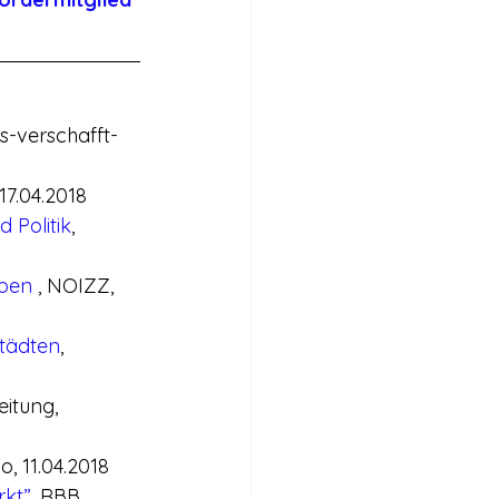
s-verschafft-
17.04.2018
 Politik
, 
ben 
, NOIZZ, 
Städten
, 
eitung, 
o, 11.04.2018
rkt”
, RBB, 