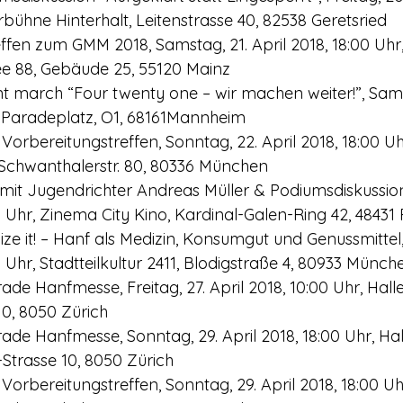
rbühne Hinterhalt, Leitenstrasse 40, 82538 Geretsried
effen zum GMM 2018, Samstag, 21. April 2018, 18:00 Uhr,
ee 88, Gebäude 25, 55120 Mainz
t march “Four twenty one – wir machen weiter!”, Samst
, Paradeplatz, O1, 68161Mannheim
rbereitungstreffen, Sonntag, 22. April 2018, 18:00 Uh
 Schwanthalerstr. 80, 80336 München
mit Jugendrichter Andreas Müller & Podiumsdiskussion
00 Uhr, Zinema City Kino, Kardinal-Galen-Ring 42, 48431
ze it! – Hanf als Medizin, Konsumgut und Genussmittel,
0 Uhr, Stadtteilkultur 2411, Blodigstraße 4, 80933 Münch
ade Hanfmesse, Freitag, 27. April 2018, 10:00 Uhr, Hall
10, 8050 Zürich
ade Hanfmesse, Sonntag, 29. April 2018, 18:00 Uhr, Hal
Strasse 10, 8050 Zürich
rbereitungstreffen, Sonntag, 29. April 2018, 18:00 Uhr