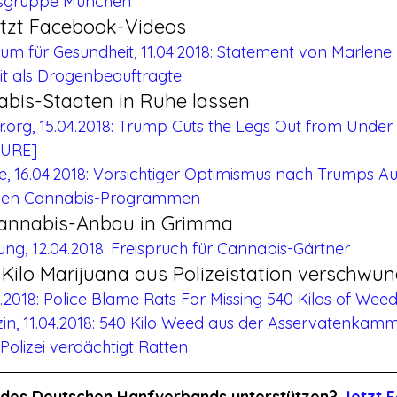
rtsgruppe München
etzt Facebook-Videos
um für Gesundheit, 11.04.2018: Statement von Marlene 
it als Drogenbeauftragte
abis-Staaten in Ruhe lassen
org, 15.04.2018: Trump Cuts the Legs Out from Under 
TURE]
ne, 16.04.2018: Vorsichtiger Optimismus nach Trumps A
chen Cannabis-Programmen
Cannabis-Anbau in Grimma
ung, 12.04.2018: Freispruch für Cannabis-Gärtner
 Kilo Marijuana aus Polizeistation verschwu
4.2018: Police Blame Rats For Missing 540 Kilos of Wee
n, 11.04.2018: 540 Kilo Weed aus der Asservatenkamm
olizei verdächtigt Ratten
it des Deutschen Hanfverbands unterstützen? 
Jetzt F