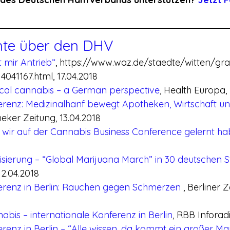
hte über den DHV
t mir Antrieb“
, https://www.waz.de/staedte/witten/gra
4041167.html, 17.04.2018
ical cannabis – a German perspective
, Health Europa, 
renz: Medizinalhanf bewegt Apotheken, Wirtschaft und
ker Zeitung, 13.04.2018
e wir auf der Cannabis Business Conference gelernt ha
sierung – “Global Marijuana March” in 30 deutschen 
12.04.2018
renz in Berlin: Rauchen gegen Schmerzen 
, Berliner Z
abis – internationale Konferenz in Berlin
, RBB Inforadi
enz in Berlin – “Alle wissen, da kommt ein großer Ma