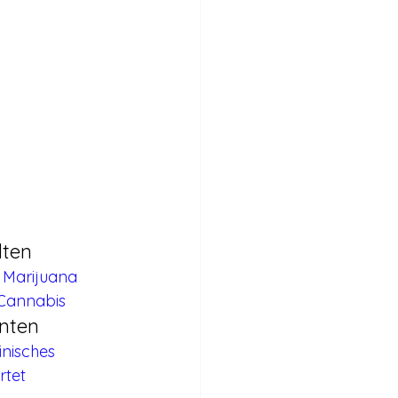
dten
 Marijuana 
 Cannabis
enten
nisches 
rtet