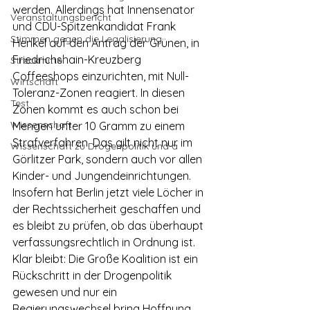
werden. Allerdings hat Innensenator 
Veranstaltungsbericht
und CDU-Spitzenkandidat Frank 
Stimmen gegen die Legalisierung
Henkel auf den Antrag der Grünen, in 
Friedrichshain-Kreuzberg 
Streckmittel
Coffeeshops einzurichten, mit Null-
Wirtschaft
Toleranz-Zonen reagiert. In diesen 
Test
Zonen kommt es auch schon bei 
Wissenschaft
Mengen unter 10 Gramm zu einem 
Strafverfahren. Das gilt nicht nur im 
Wissenschaft zu Drogenpolitik und a
Görlitzer Park, sondern auch vor allen 
Kinder- und Jungendeinrichtungen. 
Insofern hat Berlin jetzt viele Löcher in 
der Rechtssicherheit geschaffen und 
es bleibt zu prüfen, ob das überhaupt 
verfassungsrechtlich in Ordnung ist. 
Klar bleibt: Die Große Koalition ist ein 
Rückschritt in der Drogenpolitik 
gewesen und nur ein 
Regierungswechsel bring Hoffnung 