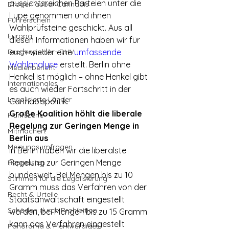
aussichtsreichen Parteien unter die 
Drogen außer Cannabis
Lupe genommen und ihnen 
Führerschein
Wahlprüfsteine geschickt. Aus all 
Europa
diesen Informationen haben wir für 
Drogenpolitik - DHV
euch wieder eine 
umfassende 
Wahlanalyse
 erstellt. Berlin ohne 
Medienbericht
Henkel ist möglich – ohne Henkel gibt 
Internationales
es auch wieder Fortschritt in der 
Legalisierte Länder
Cannabispolitik.
Große Koalition höhlt die liberale 
Hanfszene
Regelung zur Geringen Menge in 
Mitmachen!
Berlin aus
Meinungsumfragen
In Berlin haben wir die liberalste 
Regelung zur Geringen Menge 
Repression
bundesweit. Bei Mengen bis zu 10 
Stimmen für die Legalisierung
Gramm muss das Verfahren von der 
Recht & Urteile
Staatsanwaltschaft eingestellt 
Schäden durch Prohibition
werden, bei Mengen bis zu 15 Gramm 
kann das Verfahren eingestellt 
Panorama & Merkwürdiges