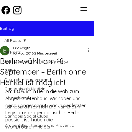
Beitrag
All Posts
Eric wrigth
All Posts
10. Aug. 2016
2 Min. Lesezeit
Berlin wählt am 18.
Cannabis - Risiken & Nebenwirku
September – Berlin ohne
CBD
Deutscher Hanfverband
Henkel ist möglich!
Cannabis als Medizin
Am 18.09. ist in Berlin die Wahl zum 
Deutschland
Abgeordnetenhaus. Wir haben uns 
genau angeschaut, was in der letzten 
Cannabis als Rohstoff und Nahrungsm
Legislatur drogenpolitisch in Berlin 
Cannabis Social Clubs
passiert ist, haben die 
Drogenhilfe, Therapie und Präventio
Wahlprogramme der 