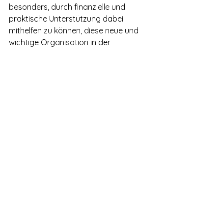
besonders, durch finanzielle und 
praktische Unterstützung dabei 
mithelfen zu können, diese neue und 
wichtige Organisation in der 
deutschen Hanfszene zu verankern. 
Seit der Gründung des DHV leiden wir 
darunter, dass der allergrößte Teil 
unserer privaten Mitglieder männlich 
ist. Das ist nicht im Sinne der Sache, 
Legalisierung geht uns alle an! An alle 
interessierte Frauen geht daher von 
unserer Seite auch noch der Aufruf: 
Werdet 
Mitglied im Deutschen 
Hanfverband
 und helft uns damit, das 
Geschlechter-Pendel wenigstens in 
die Nähe eines Gleichgewichts zu 
bringen.
#Meilenstein
Deutscher Hanfverband