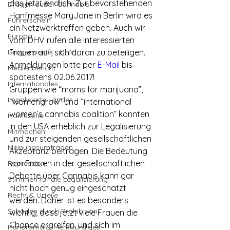
das jetzt endlich. Zur bevorstehenden 
Drogen außer Cannabis
Hanfmesse MaryJane in Berlin wird es 
Führerschein
ein Netzwerktreffen geben. Auch wir 
Europa
vom DHV rufen alle interessierten 
Drogenpolitik - DHV
Frauen auf, sich daran zu beteiligen. 
Anmeldungen bitte per 
E-Mail
 bis 
Medienbericht
spätestens 02.06.2017!
Internationales
Gruppen wie “moms for marijuana”, 
Legalisierte Länder
“womengrow” und “international 
women’s cannabis coalition” konnten 
Hanfszene
in den USA erheblich zur Legalisierung 
Mitmachen!
und zur steigenden gesellschaftlichen 
Meinungsumfragen
Akzeptanz beitragen. Die Bedeutung 
von Frauen in der gesellschaftlichen 
Repression
Debatte über Cannabis kann gar 
Stimmen für die Legalisierung
nicht hoch genug eingeschätzt 
Recht & Urteile
werden. Daher ist es besonders 
Schäden durch Prohibition
wichtig, dass jetzt viele Frauen die 
Chance ergreifen, und sich im 
Panorama & Merkwürdiges