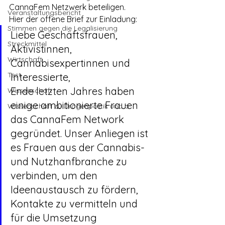
CannaFem Netzwerk beteiligen.
Veranstaltungsbericht
Hier der offene Brief zur Einladung:
Stimmen gegen die Legalisierung
Liebe Geschäftsfrauen, 
Streckmittel
Aktivistinnen, 
Wirtschaft
Cannabisexpertinnen und 
Test
Interessierte,
Ende letzten Jahres haben 
Wissenschaft
einige ambitionierte Frauen 
Wissenschaft zu Drogenpolitik und a
das CannaFem Network 
gegründet. Unser Anliegen ist 
es Frauen aus der Cannabis- 
und Nutzhanfbranche zu 
verbinden, um den 
Ideenaustausch zu fördern, 
Kontakte zu vermitteln und 
für die Umsetzung 