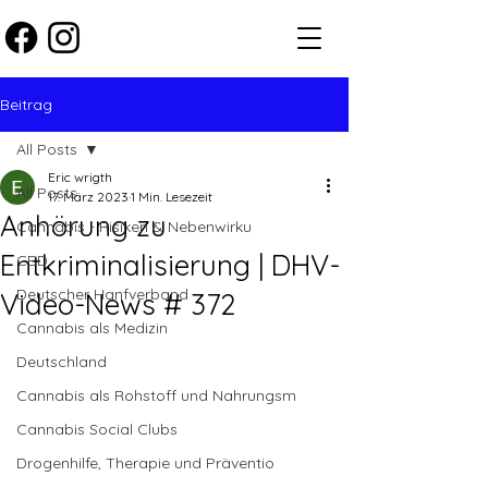
Beitrag
All Posts
Eric wrigth
All Posts
17. März 2023
1 Min. Lesezeit
Anhörung zu
Cannabis - Risiken & Nebenwirku
Entkriminalisierung | DHV-
CBD
Deutscher Hanfverband
Video-News # 372
Cannabis als Medizin
Deutschland
Cannabis als Rohstoff und Nahrungsm
Cannabis Social Clubs
Drogenhilfe, Therapie und Präventio