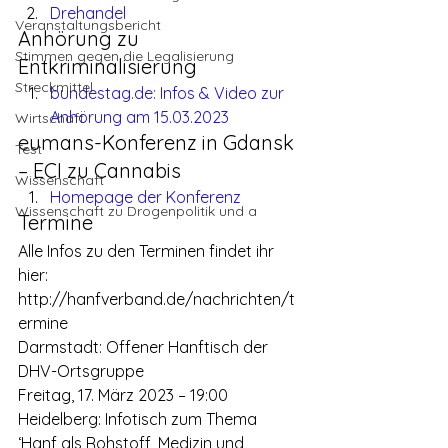
Drehandel
Veranstaltungsbericht
Anhörung zu 
Stimmen gegen die Legalisierung
Entkriminalisierung
Streckmittel
bundestag.de: Infos & Video zur 
Anhörung am 15.03.2023 
Wirtschaft
eumans-Konferenz in Gdansk 
Test
– ECI zu Cannabis
Wissenschaft
Homepage der Konferenz
Wissenschaft zu Drogenpolitik und a
Termine
Alle Infos zu den Terminen findet ihr 
hier:
http://hanfverband.de/nachrichten/t
ermine
Darmstadt: Offener Hanftisch der 
DHV-Ortsgruppe
Freitag, 17. März 2023 – 19:00
Heidelberg: Infotisch zum Thema 
‘Hanf als Rohstoff, Medizin und 