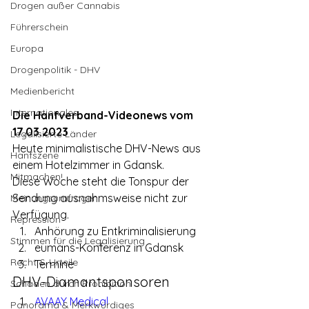
Drogen außer Cannabis
Führerschein
Europa
Drogenpolitik - DHV
Medienbericht
Internationales
Die Hanfverband-Videonews vom 
17.03.2023
Legalisierte Länder
Heute minimalistische DHV-News aus 
Hanfszene
einem Hotelzimmer in Gdansk.
Mitmachen!
Diese Woche steht die Tonspur der 
Sendung ausnahmsweise nicht zur 
Meinungsumfragen
Verfügung.
Repression
Anhörung zu Entkriminalisierung
Stimmen für die Legalisierung
eumans-Konferenz in Gdansk
Recht & Urteile
Termine
DHV-Diamantsponsoren
Schäden durch Prohibition
AVAAY Medical
Panorama & Merkwürdiges