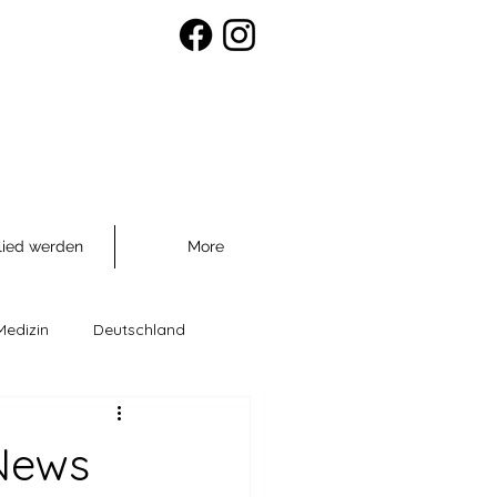
lied werden
More
Medizin
Deutschland
räventio
-News