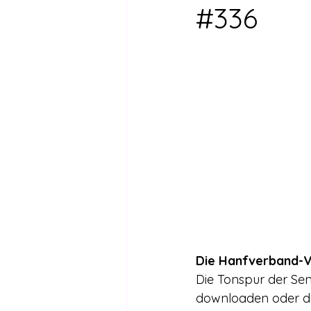
Drogen außer Cannabis
Füh
#336
Legalisierte Länder
Hanfsze
Recht & Urteile
Schäden durc
Stimmen gegen die Legalisierung
Wissenschaft zu Drogenpolitik un
Die Hanfverband-V
Die Tonspur der Se
downloaden oder di