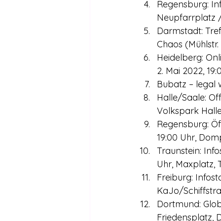
Regensburg: Inf
Neupfarrplatz 
Darmstadt: Tref
Chaos (Mühlstr.
Heidelberg: On
2. Mai 2022, 19
Bubatz – legal 
Halle/Saale: Of
Volkspark Hall
Regensburg: Öff
19:00 Uhr, Dom
Traunstein: Inf
Uhr, Maxplatz, 
Freiburg: Infos
KaJo/Schiffstr
Dortmund: Globa
Friedensplatz,