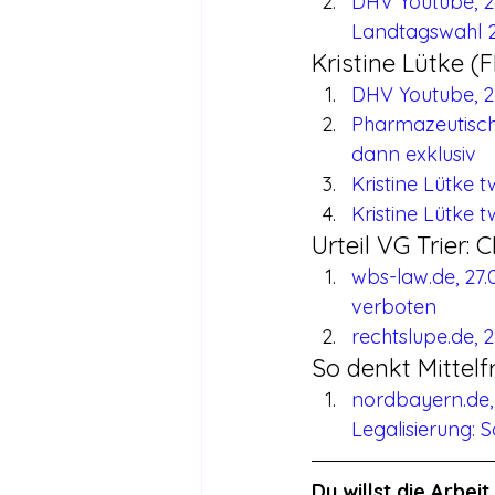
DHV Youtube, 28
Landtagswahl 
Kristine Lütke (
DHV Youtube, 26
Pharmazeutisch
dann exklusiv
Kristine Lütke 
Kristine Lütke 
Urteil VG Trier:
wbs-law.de, 27.
verboten
rechtslupe.de, 
So denkt Mittelf
nordbayern.de, 
Legalisierung: 
Du willst die Arbe