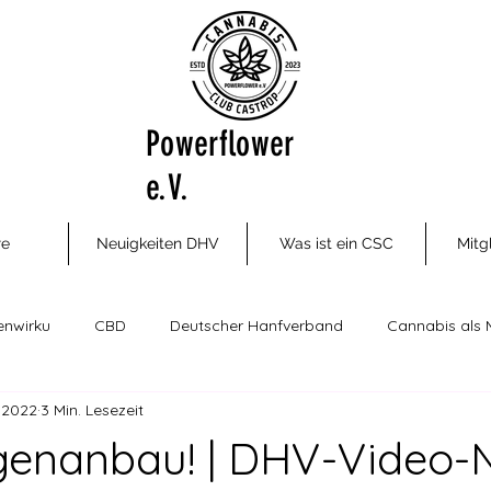
Powerflower
e.V.
re
Neuigkeiten DHV
Was ist ein CSC
Mitg
enwirku
CBD
Deutscher Hanfverband
Cannabis als 
. 2022
3 Min. Lesezeit
ungsm
Cannabis Social Clubs
Drogenhilfe, Therapie und P
Eigenanbau! | DHV-Video