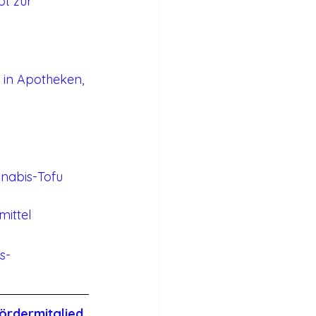
ot zur 
in Apotheken, 
nnabis-Tofu 
mittel
s-
ördermitglied 