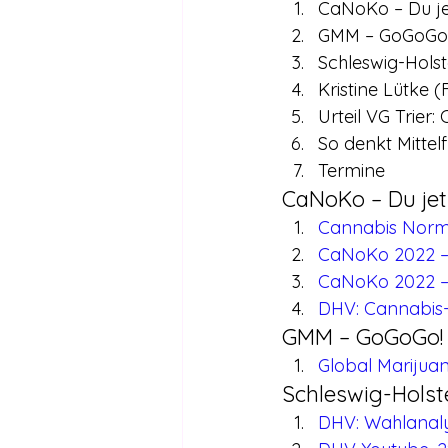
CaNoKo – Du je
GMM – GoGoGo
Schleswig-Hol
Kristine Lütke 
Urteil VG Trier
So denkt Mittel
Termine
CaNoKo – Du jet
Cannabis Norm
CaNoKo 2022 – 
CaNoKo 2022 
DHV: Cannabis-
GMM – GoGoGo!
Global Mariju
Schleswig-Hols
DHV: Wahlanaly