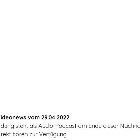
rerschein
Europa
Drogenpolitik - DHV
Medienbericht
ne
Mitmachen!
Meinungsumfragen
Repression
h Prohibition
Panorama & Merkwürdiges
Veranstaltungs
Streckmittel
Wirtschaft
Test
Wissenschaft
d a
ideonews vom 29.04.2022
ndung steht als Audio-Podcast am Ende dieser Nachri
rekt hören zur Verfügung.