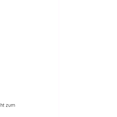
Internationales
Stimmen für die Legalisierung
bericht
cht zum 