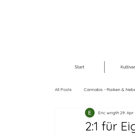
Start
Kultiva
All Posts
Cannabis - Risiken & Neb
Eric wrigth
29. Apr
Cannabis als Rohstoff und Nahr
2:1 für 