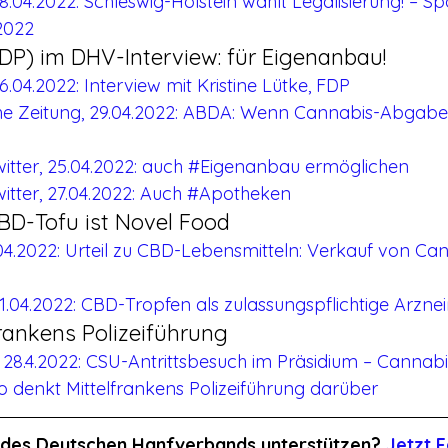
.04.2022: Schleswig-Holstein wählt Legalisierung! – Sp
2022
FDP) im DHV-Interview: für Eigenanbau!
.04.2022: Interview mit Kristine Lütke, FDP
e Zeitung, 29.04.2022: ABDA: Wenn Cannabis-Abgabe 
twitter, 25.04.2022: auch #Eigenanbau ermöglichen
twitter, 27.04.2022: Auch #Apotheken
 CBD-Tofu ist Novel Food
04.2022: Urteil zu CBD-Lebensmitteln: Verkauf von Ca
21.04.2022: CBD-Tropfen als zulassungspflichtige Arznei
rankens Polizeiführung
28.4.2022: CSU-Antrittsbesuch im Präsidium – Cannabi
So denkt Mittelfrankens Polizeiführung darüber
it des Deutschen Hanfverbands unterstützen? 
Jetzt F