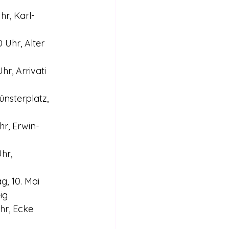
r, Karl-
Uhr, Alter 
r, Arrivati 
nsterplatz, 
hr, Erwin-
hr, 
, 10. Mai 
ig
hr, Ecke 