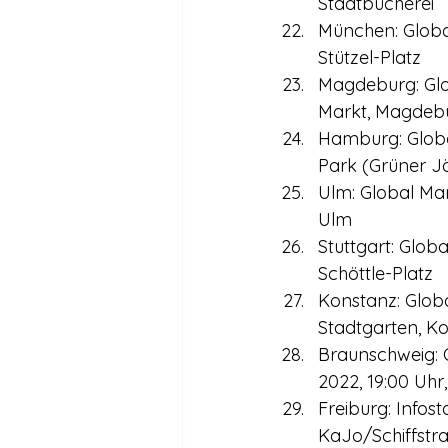
Stadtbücherei
München: Global
Stützel-Platz
Magdeburg: Glob
Markt, Magdeb
Hamburg: Global
Park (Grüner J
Ulm: Global Mar
Ulm
Stuttgart: Glob
Schöttle-Platz
Konstanz: Globa
Stadtgarten, K
Braunschweig: O
2022, 19:00 Uh
Freiburg: Infos
KaJo/Schiffstr