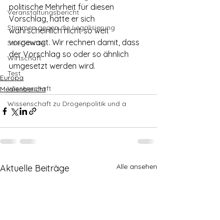
politische Mehrheit für diesen 
Veranstaltungsbericht
Vorschlag, hätte er sich 
Stimmen gegen die Legalisierung
wahrscheinlich nicht so weit 
vorgewagt. Wir rechnen damit, dass 
Streckmittel
der Vorschlag so oder so ähnlich 
Wirtschaft
umgesetzt werden wird.
Test
Europa
Wissenschaft
Medienbericht
Wissenschaft zu Drogenpolitik und a
Alle ansehen
Aktuelle Beiträge