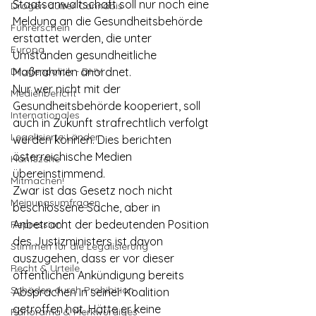
Staatsanwaltschaft soll nur noch eine 
Drogen außer Cannabis
Meldung an die Gesundheitsbehörde 
Führerschein
erstattet werden, die unter 
Europa
Umständen gesundheitliche 
Drogenpolitik - DHV
Maßnahmen anordnet.
Nur wer nicht mit der 
Medienbericht
Gesundheitsbehörde kooperiert, soll 
Internationales
auch in Zukunft strafrechtlich verfolgt 
Legalisierte Länder
werden können. Dies berichten 
österreichische Medien 
Hanfszene
übereinstimmend.
Mitmachen!
Zwar ist das Gesetz noch nicht 
Meinungsumfragen
beschlossene Sache, aber in 
Anbetracht der bedeutenden Position 
Repression
des Justizministers ist davon 
Stimmen für die Legalisierung
auszugehen, dass er vor dieser 
Recht & Urteile
öffentlichen Ankündigung bereits 
Schäden durch Prohibition
Absprachen in seiner Koalition 
getroffen hat. Hätte er keine 
Panorama & Merkwürdiges