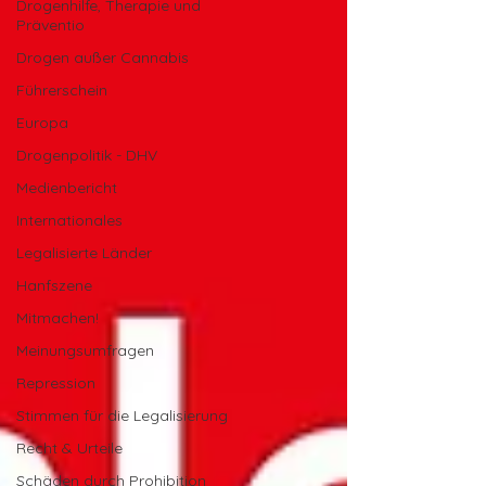
Drogenhilfe, Therapie und
Präventio
Drogen außer Cannabis
Führerschein
Europa
Drogenpolitik - DHV
Medienbericht
Internationales
Legalisierte Länder
Hanfszene
Mitmachen!
Meinungsumfragen
Repression
Stimmen für die Legalisierung
Recht & Urteile
Schäden durch Prohibition