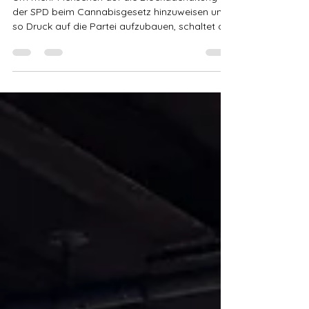
SPD-Blockade
Um mehr Menschen auf die Blockadehaltung
der SPD beim Cannabisgesetz hinzuweisen und
so Druck auf die Partei aufzubauen, schaltet der
DHV...