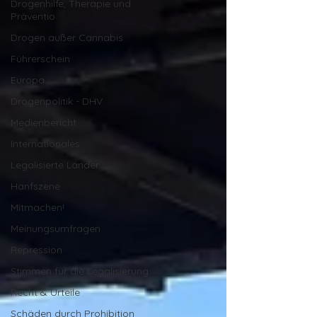
Drogenhilfe, Therapie und
Präventio
Drogen außer Cannabis
Führerschein
Europa
Drogenpolitik - DHV
Medienbericht
Internationales
Legalisierte Länder
Hanfszene
Mitmachen!
Meinungsumfragen
Repression
Stimmen für die Legalisierung
Recht & Urteile
Schäden durch Prohibition