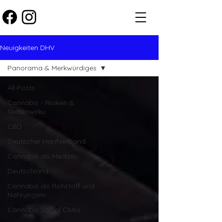
Neuigkeiten DHV
Panorama & Merkwürdiges
All Posts
Cannabis - Risiken &
Nebenwirku
CBD
Deutscher Hanfverband
Cannabis als Medizin
Deutschland
Cannabis als Rohstoff und
Nahrungsm
Cannabis Social Clubs